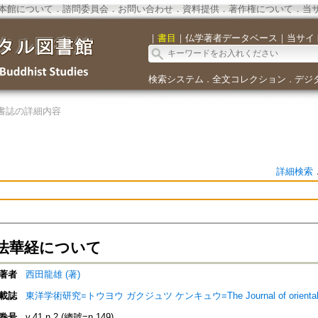
本館について
．
諮問委員会
．
お問い合わせ
．
資料提供
．
著作権について
．
当
｜
書目
｜
仏学著者データベース
｜
当サイ
検索システム
全文コレクション
デジ
．
．
書誌の詳細内容
詳細検索
法華経について
著者
西田龍雄 (著)
載誌
東洋学術研究=トウヨウ ガクジュツ ケンキュウ=The Journal of orienta
巻号
v.41 n.2 (總號=n.149)