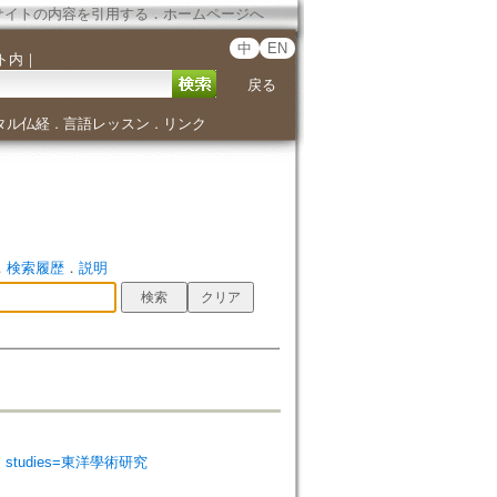
サイトの内容を引用する
．
ホームページへ
中
EN
ト内
｜
戻る
タル仏経
言語レッスン
リンク
．
．
．
検索履歴
．
説明
l studies=東洋學術研究