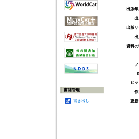
出版年
出
出版サ
出
資料の
ノ
ヒッ
書誌管理
作
書き出し
更新