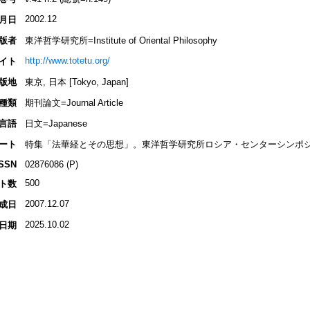
2002.12
月日
版者
東洋哲学研究所=Institute of Oriental Philosophy
http://www.totetu.org/
イト
版地
東京, 日本 [Tokyo, Japan]
種類
期刊論文=Journal Article
言語
日文=Japanese
ート
特集「法華経とその思想」。東洋哲学研究所ロシア・センターシンポ
ISSN
02876086 (P)
500
ト数
2007.12.07
成日
2025.10.02
日期