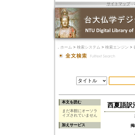
サイトマップ
．
．
ホーム
>
検索システム
>
検索エンジン
>
本文を読む
西夏語訳
まだ本館にオーソラ
イズされていません
加えサービス
掲