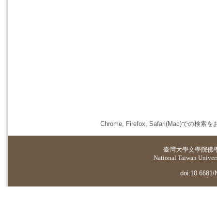
Chrome, Firefox, Safari(
臺灣大學
文學院佛
National Taiwan Universi
doi:10.6681