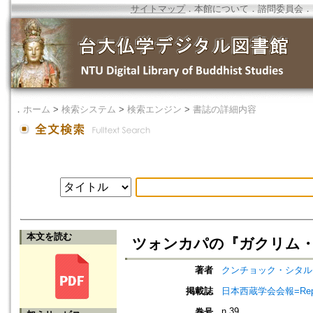
サイトマップ
．
本館について
．
諮問委員会
．
．
ホーム
>
検索システム
>
検索エンジン
>
書誌の詳細内容
本文を読む
ツォンカパの『ガクリム
著者
クンチョック・シタル
掲載誌
日本西蔵学会会報=Report of 
n.39
巻号