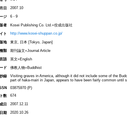
2007.10
月日
6 - 9
ージ
版者
Kosei Publishing Co. Ltd.=佼成出版社
http://www.kosei-shuppan.co.jp/
イト
版地
東京, 日本 [Tokyo, Japan]
種類
期刊論文=Journal Article
言語
英文=English
ード
佛教人物=Buddhist
Visiting graves in America, although it did not include some of the Bu
抄録
part of haka-mairi in Japan, appears to have been fairly common until 
ISSN
03875970 (P)
674
ト数
2007.12.11
成日
2020.10.26
日期