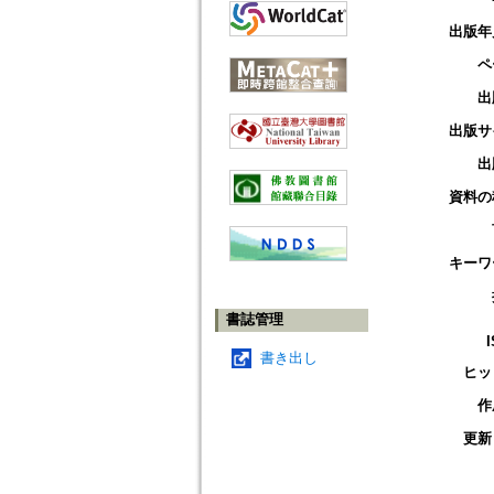
出版年
ペ
出
出版サ
出
資料の
キーワ
書誌管理
書き出し
ヒッ
作
更新