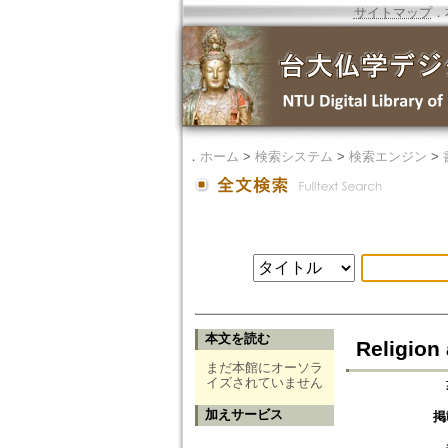
サイトマップ
．
．
ホーム
>
検索システム
>
検索エンジン
>
本文を読む
Religion 
まだ本館にオーソラ
イズされていません
加えサービス
掲