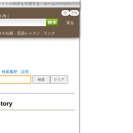
サイトの内容を引用する
．
ホームページへ
中
EN
ト内
｜
戻る
タル仏経
言語レッスン
リンク
．
．
．
検索履歴
．
説明
story