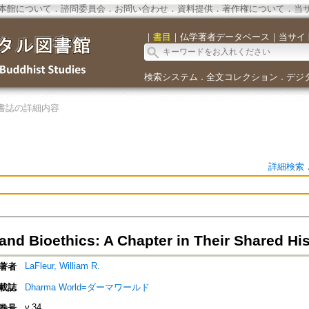
本館について
．
諮問委員会
．
お問い合わせ
．
資料提供
．
著作権について
．
当
｜
書目
｜
仏学著者データベース
｜
当サイ
検索システム
全文コレクション
デジ
．
．
書誌の詳細内容
詳細検索
and Bioethics: A Chapter in Their Shared Hi
LaFleur, William R.
著者
載誌
Dharma World=ダーマワールド
v.34
巻号