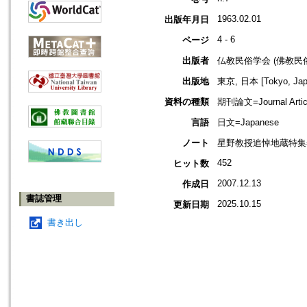
1963.02.01
出版年月日
4 - 6
ページ
出版者
仏教民俗学会 (佛教民
出版地
東京, 日本 [Tokyo, Jap
資料の種類
期刊論文=Journal Artic
言語
日文=Japanese
ノート
星野教授追悼地蔵特集=Articles
452
ヒット数
2007.12.13
作成日
書誌管理
2025.10.15
更新日期
書き出し