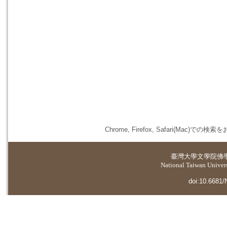
Chrome, Firefox, Safari(
臺灣大學
文學院佛
National Taiwan Universi
doi:10.6681