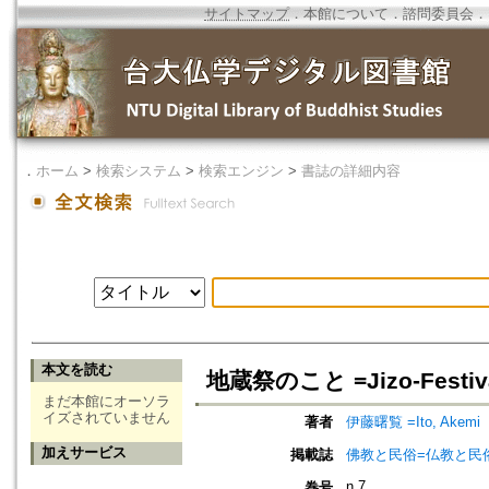
サイトマップ
．
本館について
．
諮問委員会
．
．
ホーム
>
検索システム
>
検索エンジン
>
書誌の詳細内容
本文を読む
地蔵祭のこと =Jizo-Festiv
まだ本館にオーソラ
イズされていません
著者
伊藤曙覧 =Ito, Akemi
加えサービス
掲載誌
佛教と民俗=仏教と民俗=
n.7
巻号