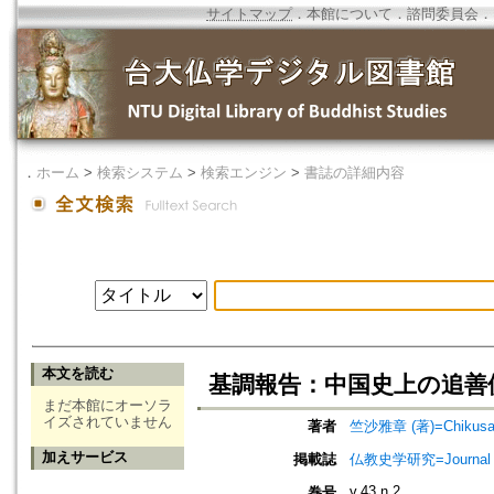
サイトマップ
．
本館について
．
諮問委員会
．
．
ホーム
>
検索システム
>
検索エンジン
>
書誌の詳細内容
本文を読む
基調報告：中国史上の追善
まだ本館にオーソラ
イズされていません
著者
竺沙雅章 (著)=Chikusa, 
加えサービス
掲載誌
仏教史学研究=Journal o
v.43 n.2
巻号