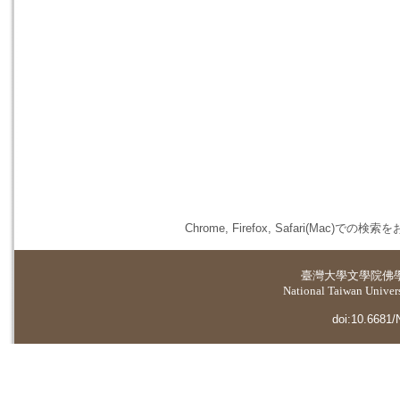
Chrome, Firefox, Safari(
臺灣大學
文學院佛
National Taiwan Universi
doi:10.6681