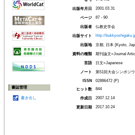
2001.03.31
出版年月日
87 - 90
ページ
出版者
仏教史学会
http://bukkyoshigaku.j
出版サイト
出版地
京都, 日本 [Kyoto, Jap
資料の種類
期刊論文=Journal Artic
言語
日文=Japanese
ノート
第51回大会シンポジ
ISSN
02886472 (P)
書誌管理
844
ヒット数
書き出し
2007.12.14
作成日
2017.10.24
更新日期