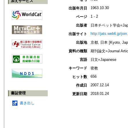
加えサービス
1963.10.30
出版年月日
1 - 2
ページ
出版者
日本チベット学会=Japanese 
http://jats.web6.jp/join
出版サイト
出版地
京都, 日本 [Kyoto, Jap
資料の種類
期刊論文=Journal Artic
言語
日文=Japanese
キーワード
密教
656
ヒット数
2007.12.14
作成日
書誌管理
2018.01.24
更新日期
書き出し