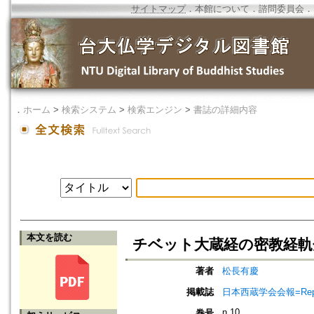
サイトマップ
．
本館について
．
諮問委員会
．
．
ホーム
>
検索システム
>
検索エンジン
>
書誌の詳細内容
本文を読む
チベット大蔵経の密教経軌
著者
松長有慶
掲載誌
日本西蔵学会会報=Report of 
n.10
巻号