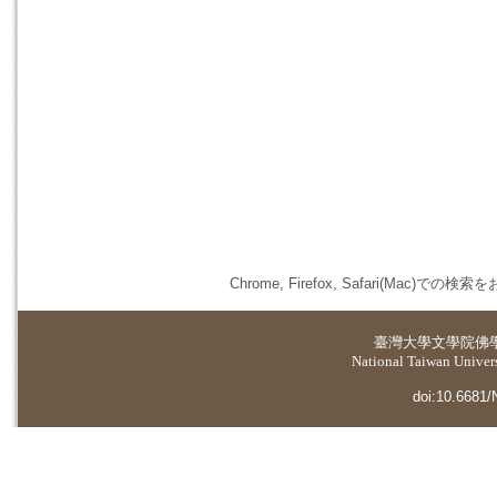
Chrome, Firefox, Safari(
臺灣大學
文學院佛
National Taiwan Universi
doi:10.6681