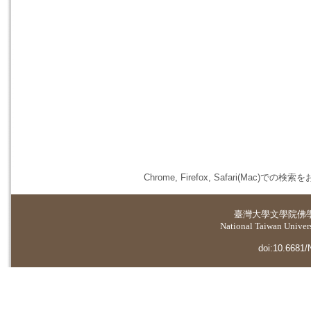
Chrome, Firefox, Safari(
臺灣大學
文學院佛
National Taiwan Universi
doi:10.6681