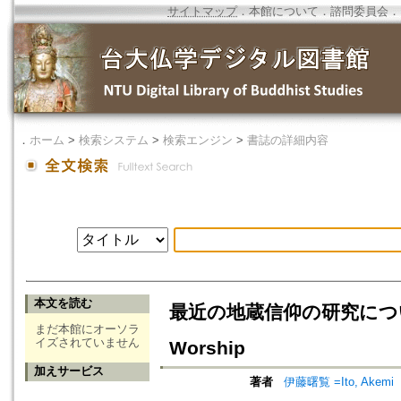
サイトマップ
．
本館について
．
諮問委員会
．
．
ホーム
>
検索システム
>
検索エンジン
>
書誌の詳細内容
本文を読む
最近の地蔵信仰の研究について=On th
まだ本館にオーソラ
イズされていません
Worship
加えサービス
著者
伊藤曙覧 =Ito, Akemi