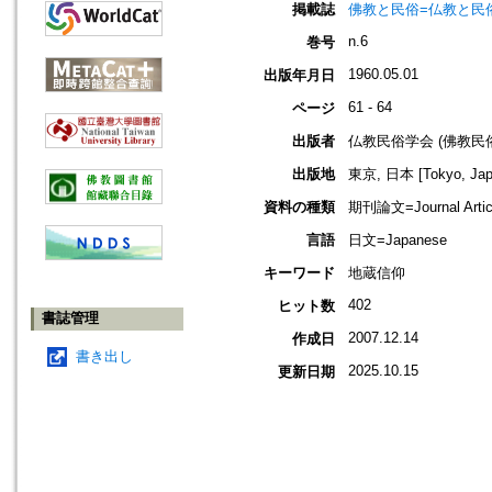
掲載誌
佛教と民俗=仏教と民俗=
n.6
巻号
1960.05.01
出版年月日
61 - 64
ページ
出版者
仏教民俗学会 (佛教民
出版地
東京, 日本 [Tokyo, Jap
資料の種類
期刊論文=Journal Artic
言語
日文=Japanese
キーワード
地蔵信仰
402
ヒット数
書誌管理
2007.12.14
作成日
書き出し
2025.10.15
更新日期