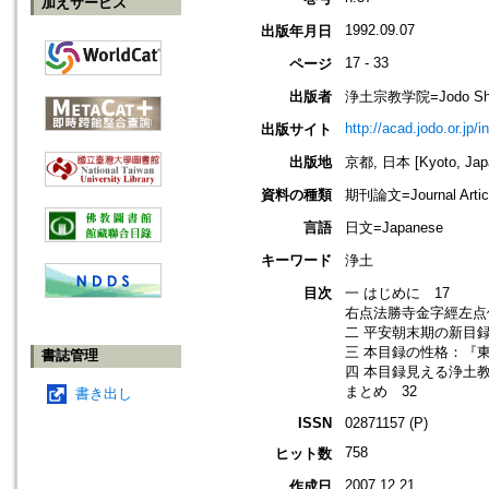
加えサービス
1992.09.07
出版年月日
17 - 33
ページ
出版者
浄土宗教学院=Jodo Shu B
http://acad.jodo.or.jp/
出版サイト
出版地
京都, 日本 [Kyoto, Jap
資料の種類
期刊論文=Journal Artic
言語
日文=Japanese
キーワード
浄土
目次
一 はじめに 17
右点法勝寺金字經左点伏
二 平安朝末期の新目録
三 本目録の性格：『東
書誌管理
四 本目録見える浄土教
まとめ 32
書き出し
ISSN
02871157 (P)
758
ヒット数
2007.12.21
作成日