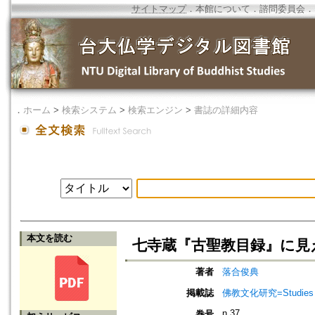
サイトマップ
．
本館について
．
諮問委員会
．
．
ホーム
>
検索システム
>
検索エンジン
>
書誌の詳細内容
本文を読む
七寺蔵『古聖教目録』に見
著者
落合俊典
掲載誌
佛教文化研究=Studies in
n.37
巻号