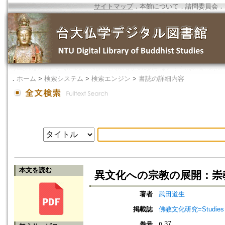
サイトマップ
．
本館について
．
諮問委員会
．
．
ホーム
>
検索システム
>
検索エンジン
>
書誌の詳細内容
本文を読む
異文化への宗教の展開：崇
著者
武田道生
掲載誌
佛教文化研究=Studies in
n.37
巻号