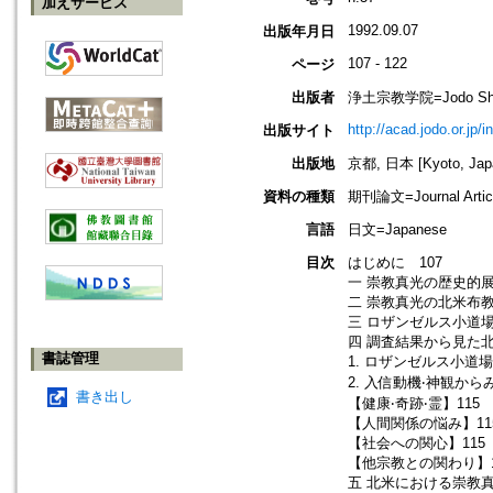
加えサービス
1992.09.07
出版年月日
107 - 122
ページ
出版者
浄土宗教学院=Jodo Shu B
http://acad.jodo.or.jp/
出版サイト
出版地
京都, 日本 [Kyoto, Jap
資料の種類
期刊論文=Journal Artic
言語
日文=Japanese
目次
はじめに 107
一 崇教真光の歴史的展
二 崇教真光の北米布教 
三 ロザンゼルス小道場
四 調査結果から見た北
書誌管理
1. ロザンゼルス小道
2. 入信動機‧神観から
書き出し
【健康‧奇跡‧霊】115
【人間関係の悩み】11
【社会への関心】115
【他宗教との関わり】1
五 北米における崇教真