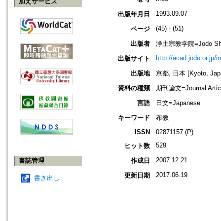
加えサービス
1993.09.07
出版年月日
(45) - (51)
ページ
出版者
浄土宗教学院=Jodo Shu B
http://acad.jodo.or.jp/
出版サイト
出版地
京都, 日本 [Kyoto, Jap
資料の種類
期刊論文=Journal Artic
言語
日文=Japanese
キーワード
布教
ISSN
02871157 (P)
529
ヒット数
2007.12.21
書誌管理
作成日
2017.06.19
更新日期
書き出し