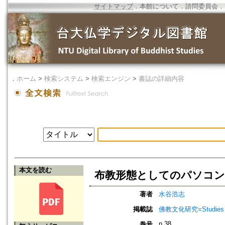
サイトマップ
．
本館について
．
諮問委員会
．
．
ホーム
>
検索システム
>
検索エンジン
>
書誌の詳細内容
本文を読む
布教形態としてのパソコン
著者
水谷浩志
掲載誌
佛教文化研究=Studies in
n.38
巻号