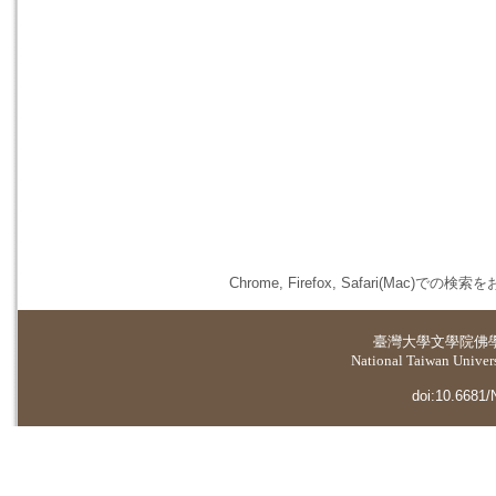
Chrome, Firefox, Safari(
臺灣大學
文學院佛
National Taiwan Universi
doi:10.6681