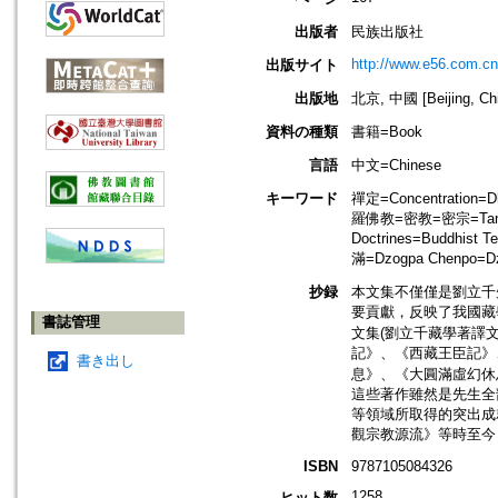
出版者
民族出版社
http://www.e56.com.cn
出版サイト
出版地
北京, 中國 [Beijing, Ch
資料の種類
書籍=Book
言語
中文=Chinese
キーワード
禪定=Concentratio
羅佛教=密教=密宗=Tantric
Doctrines=Buddhist
滿=Dzogpa Chenpo=Dz
抄録
本文集不僅僅是劉立千
要貢獻，反映了我國藏
書誌管理
文集(劉立千藏學著譯
記》、《西藏王臣記》
書き出し
息》、《大圓滿虛幻休
這些著作雖然是先生全
等領域所取得的突出成
觀宗教源流》等時至今
ISBN
9787105084326
1258
ヒット数