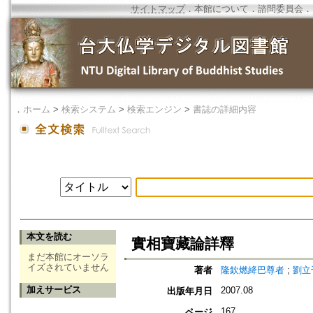
サイトマップ
．
本館について
．
諮問委員会
．
．
ホーム
>
検索システム
>
検索エンジン
>
書誌の詳細内容
本文を読む
實相寶藏論詳釋
まだ本館にオーソラ
イズされていません
著者
隆欽燃絳巴尊者
;
劉立
加えサービス
2007.08
出版年月日
167
ページ