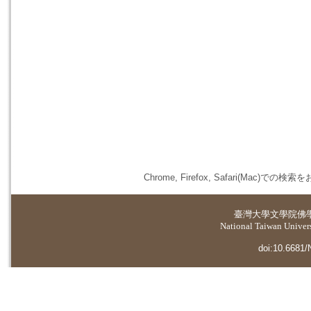
Chrome, Firefox, Safari(
臺灣大學
文學院佛
National Taiwan Universi
doi:10.6681