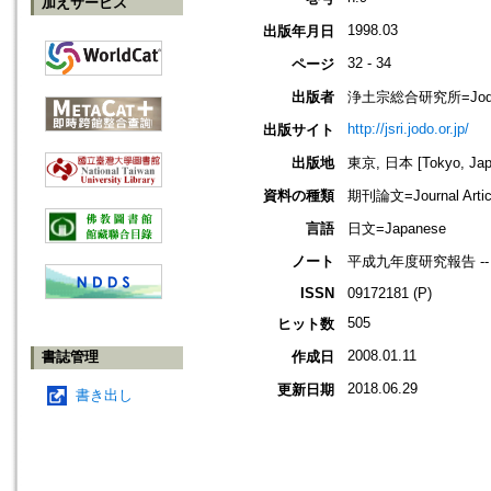
加えサービス
1998.03
出版年月日
32 - 34
ページ
出版者
浄土宗総合研究所=Jodo Shu
http://jsri.jodo.or.jp/
出版サイト
出版地
東京, 日本 [Tokyo, Jap
資料の種類
期刊論文=Journal Artic
言語
日文=Japanese
ノート
平成九年度研究報告 -
ISSN
09172181 (P)
505
ヒット数
2008.01.11
書誌管理
作成日
2018.06.29
更新日期
書き出し