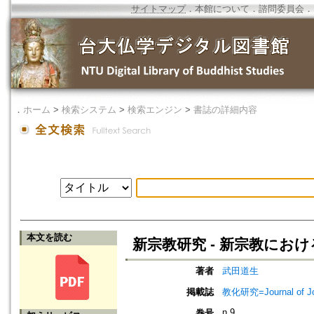
サイトマップ
．
本館について
．
諮問委員会
．
．
ホーム
>
検索システム
>
検索エンジン
>
書誌の詳細内容
本文を読む
新宗教研究 - 新宗教にお
著者
武田道生
掲載誌
教化研究=Journal of J
n.9
巻号