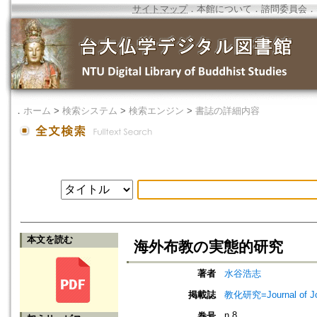
サイトマップ
．
本館について
．
諮問委員会
．
．
ホーム
>
検索システム
>
検索エンジン
>
書誌の詳細内容
本文を読む
海外布教の実態的研究
著者
水谷浩志
掲載誌
教化研究=Journal of J
n.8
巻号