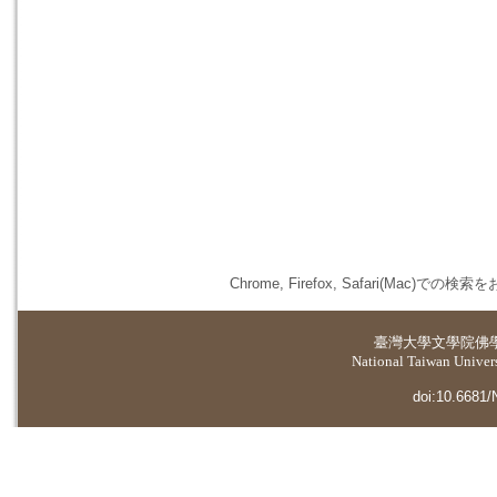
Chrome, Firefox, Safari(
臺灣大學
文學院佛
National Taiwan Universi
doi:10.6681