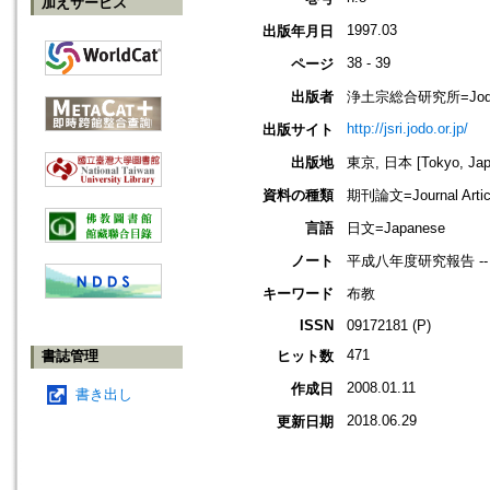
加えサービス
1997.03
出版年月日
38 - 39
ページ
出版者
浄土宗総合研究所=Jodo Shu
http://jsri.jodo.or.jp/
出版サイト
出版地
東京, 日本 [Tokyo, Jap
資料の種類
期刊論文=Journal Artic
言語
日文=Japanese
ノート
平成八年度研究報告 -
キーワード
布教
ISSN
09172181 (P)
471
書誌管理
ヒット数
2008.01.11
作成日
書き出し
2018.06.29
更新日期