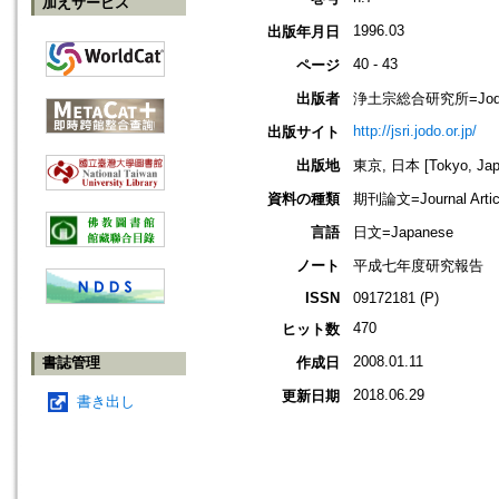
加えサービス
1996.03
出版年月日
40 - 43
ページ
出版者
浄土宗総合研究所=Jodo Shu
http://jsri.jodo.or.jp/
出版サイト
出版地
東京, 日本 [Tokyo, Jap
資料の種類
期刊論文=Journal Artic
言語
日文=Japanese
ノート
平成七年度研究報告
ISSN
09172181 (P)
470
ヒット数
2008.01.11
書誌管理
作成日
2018.06.29
更新日期
書き出し