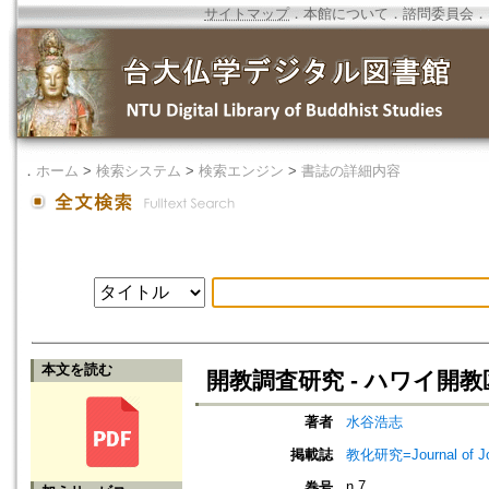
サイトマップ
．
本館について
．
諮問委員会
．
．
ホーム
>
検索システム
>
検索エンジン
>
書誌の詳細内容
本文を読む
開教調査研究 - ハワイ開
著者
水谷浩志
掲載誌
教化研究=Journal of J
n.7
巻号