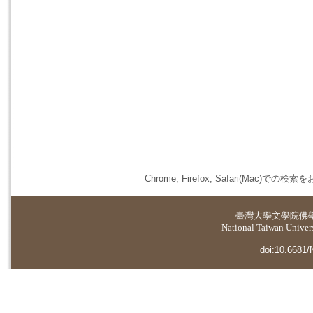
Chrome, Firefox, Safari(
臺灣大學
文學院佛
National Taiwan Universi
doi:10.6681