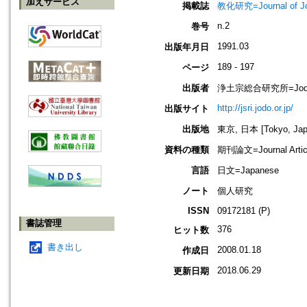
加えサービス
掲載誌
教化研究=Journal of J
n.2
巻号
1991.03
出版年月日
189 - 197
ページ
出版者
浄土宗総合研究所=Jodo Shu
http://jsri.jodo.or.jp/
出版サイト
出版地
東京, 日本 [Tokyo, Jap
資料の種類
期刊論文=Journal Artic
言語
日文=Japanese
ノート
個人研究
ISSN
09172181 (P)
書誌管理
376
ヒット数
書き出し
2008.01.18
作成日
2018.06.29
更新日期