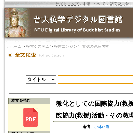
サイトマップ
．
本館について
．
諮問委員会
．
．
ホーム
>
検索システム
>
検索エンジン
>
書誌の詳細内容
本文を読む
教化としての国際協力(救援
際協力(救援)活動 - そ
著者
小林正道