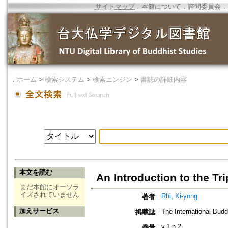
サイトマップ
．
本館について
．
諮問委員会
．
．
ホーム
>
検索システム
>
検索エンジン
>
書誌の詳細内容
本文を読む
An Introduction to the Tr
まだ本館にオーソラ
イズされていません
Rhi, Ki-yong
著者
加えサービス
The International Budd
掲載誌
v.1 n.2
巻号