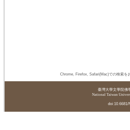
Chrome, Firefox, Safari(
臺灣大學
文學院佛
National Taiwan Universi
doi:10.6681