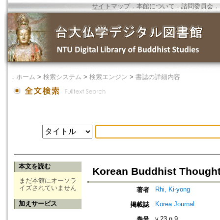
サイトマップ
．
本館について
．
諮問委員会
．
．
ホーム
>
検索システム
>
検索エンジン
>
書誌の詳細内容
本文を読む
Korean Buddhist Though
まだ本館にオーソラ
イズされていません
Rhi, Ki-yong
著者
加えサービス
Korea Journal
掲載誌
v.23 n.9
巻号