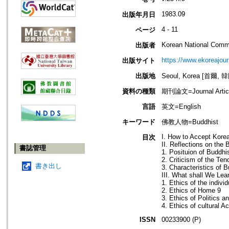
1983.09
出版年月日
4 - 11
ページ
Korean National Com
出版者
https://www.ekoreajour
出版サイト
出版地
Seoul, Korea [首爾, 
資料の種類
期刊論文=Journal Artic
言語
英文=English
キーワード
佛教人物=Buddhist
I. How to Accept Kore
目次
II. Reflections on the
書誌管理
1. Posituion of Buddhi
2. Criticism of the T
書き出し
3. Characteristics of 
III. What shall We Lea
1. Ethics of the indivi
2. Ethics of Home 9
3. Ethics of Politics 
4. Ethics of cultural Ac
ISSN
00233900 (P)