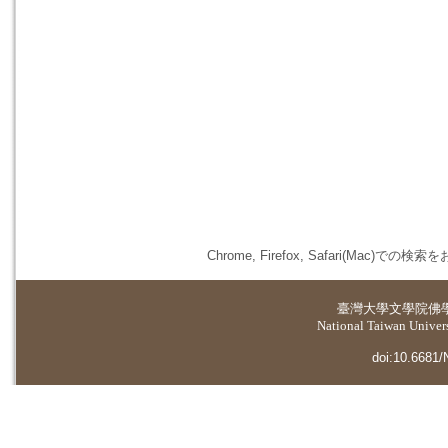
Chrome, Firefox, Safari(
臺灣大學
文學院佛
National Taiwan Universi
doi:10.6681