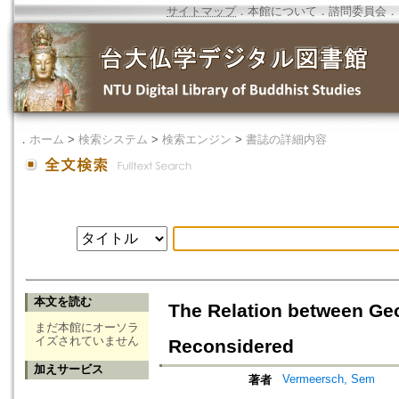
サイトマップ
．
本館について
．
諮問委員会
．
．
ホーム
>
検索システム
>
検索エンジン
>
書誌の詳細内容
本文を読む
The Relation between G
まだ本館にオーソラ
イズされていません
Reconsidered
加えサービス
Vermeersch, Sem
著者