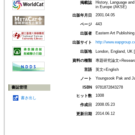
History, Language and 
掲載誌
in Europe (AKSE)
2001.04.05
出版年月日
443
ページ
Eastern Art Publishing
出版者
http://www.eapgroup.
出版サイト
出版地
London, England, 
資料の種類
專題研究論文=Research
言語
英文=English
Youngsook Pak and J
ノート
書誌管理
ISBN
9781872843278
1008
ヒット数
書き出し
2008.05.23
作成日
2014.06.12
更新日期