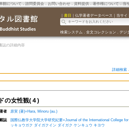
本館について
．
諮問委員会
．
お問い合わせ
．
資料提供
．
著作権について
．
当
｜
書目
｜
仏学著者データベース
｜
当サイ
検索システム
全文コレクション
デジ
．
．
書誌の詳細内容
詳細検索
ドの女性観(４)
著者
原実 (著)=Hara, Minoru (au.)
載誌
国際仏教学大学院大学研究紀要=Journal of the International College for
ッキョウガク ダイガクイン ダイガク ケンキュウ キヨウ