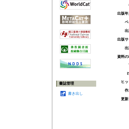
出版年
ペ
出
出版サ
出
資料の
ヒッ
書誌管理
作
書き出し
更新