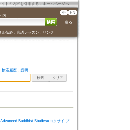
サイトの内容を引用する
．
ホームページへ
中
EN
ト内
｜
戻る
タル仏経
言語レッスン
リンク
．
．
．
検索履歴
．
説明
 Advanced Buddhist Studies=コクサイ ブ