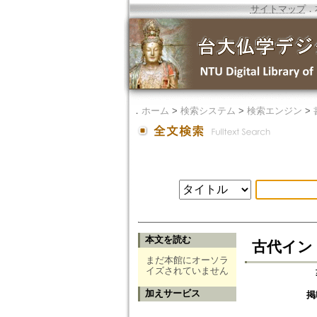
サイトマップ
．
．
ホーム
>
検索システム
>
検索エンジン
>
本文を読む
古代イン
まだ本館にオーソラ
イズされていません
加えサービス
掲