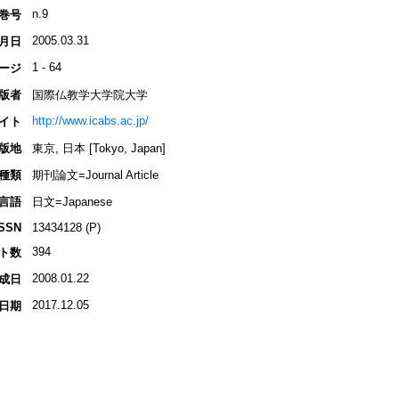
n.9
巻号
2005.03.31
月日
1 - 64
ージ
版者
国際仏教学大学院大学
http://www.icabs.ac.jp/
イト
版地
東京, 日本 [Tokyo, Japan]
種類
期刊論文=Journal Article
言語
日文=Japanese
ISSN
13434128 (P)
394
ト数
2008.01.22
成日
2017.12.05
日期