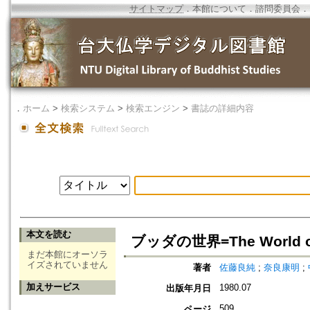
サイトマップ
．
本館について
．
諮問委員会
．
．
ホーム
>
検索システム
>
検索エンジン
>
書誌の詳細内容
本文を読む
ブッダの世界=The World o
まだ本館にオーソラ
イズされていません
著者
佐藤良純
;
奈良康明
;
加えサービス
1980.07
出版年月日
509
ページ