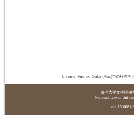
Chrome, Firefox, Safari(
臺灣大學
文學院佛
National Taiwan Universi
doi:10.6681