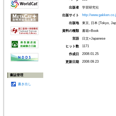
出版者
学習研究社
http://www.gakken.co.j
出版サイト
出版地
東京, 日本 [Tokyo, Jap
資料の種類
書籍=Book
言語
日文=Japanese
1171
ヒット数
2008.01.25
作成日
2008.09.23
更新日期
書誌管理
書き出し