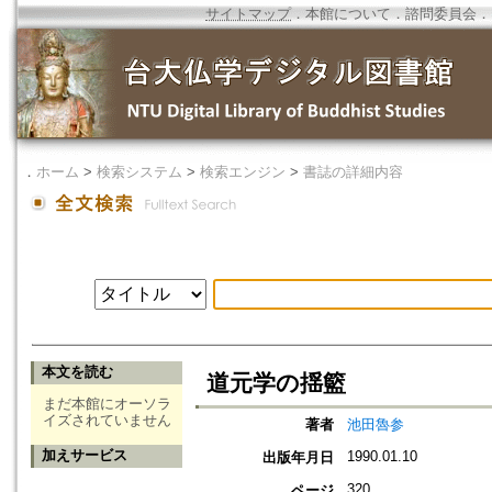
サイトマップ
．
本館について
．
諮問委員会
．
．
ホーム
>
検索システム
>
検索エンジン
>
書誌の詳細内容
本文を読む
道元学の揺籃
まだ本館にオーソラ
イズされていません
著者
池田魯参
加えサービス
1990.01.10
出版年月日
320
ページ