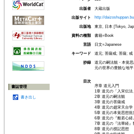
出版者
大蔵出版
http://daizoshuppan.b
出版サイト
出版地
東京, 日本 [Tokyo, Jap
資料の種類
書籍=Book
言語
日文=Japanese
キーワード
道元; 菩薩戒; 菩薩; 戒
抄録
道元の嗣法観・本覚思
元の世界の豊饒な地平
目次
序章 道元入門
書誌管理
1章 道元の「入宋伝法
2章 道元の嗣法観
書き出し
3章 道元の菩薩戒
4章 道元の趙宋天台学
5章 道元の本覚思想批
6章 道元の『般若心経
7章 道元の『法華経』
8章 道元の授記思想