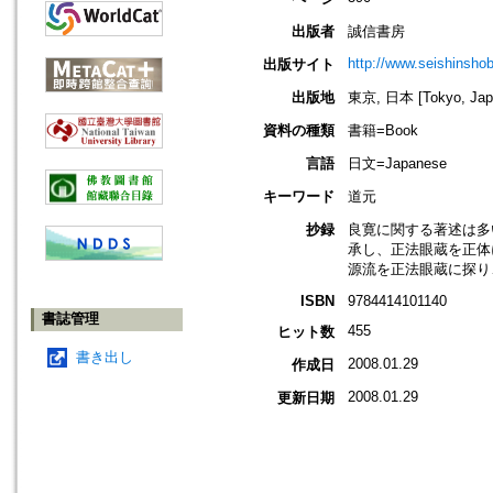
出版者
誠信書房
http://www.seishinshob
出版サイト
出版地
東京, 日本 [Tokyo, Jap
資料の種類
書籍=Book
言語
日文=Japanese
キーワード
道元
抄録
良寛に関する著述は多
承し、正法眼蔵を正体
源流を正法眼蔵に探り
ISBN
9784414101140
書誌管理
455
ヒット数
書き出し
2008.01.29
作成日
2008.01.29
更新日期