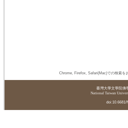
Chrome, Firefox, Safari(
臺灣大學
文學院佛
National Taiwan Universi
doi:10.6681