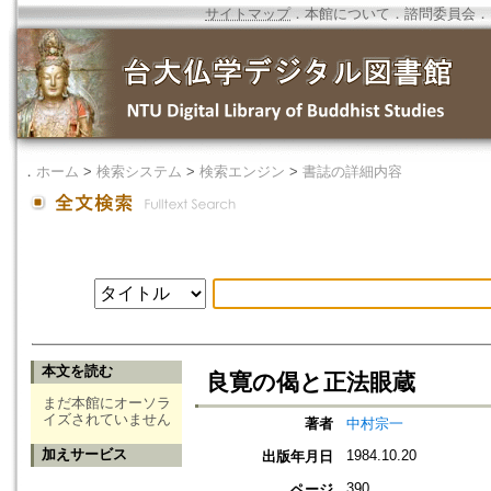
サイトマップ
．
本館について
．
諮問委員会
．
．
ホーム
>
検索システム
>
検索エンジン
>
書誌の詳細内容
本文を読む
良寛の偈と正法眼蔵
まだ本館にオーソラ
イズされていません
著者
中村宗一
加えサービス
1984.10.20
出版年月日
390
ページ