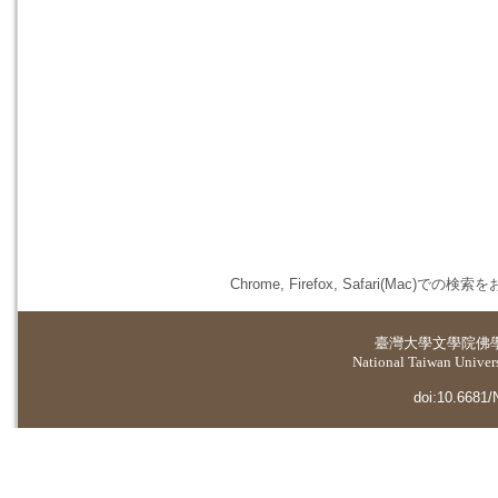
Chrome, Firefox, Safari(
臺灣大學
文學院佛
National Taiwan Universi
doi:10.6681