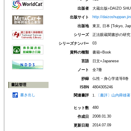
出版者
大蔵出版=DAIZO SHU
http://daizoshuppan.j
出版サイト
出版地
東京, 日本 [Tokyo, Jap
シリーズ
正法眼蔵聞書抄の研究
03
シリーズナンバー
資料の種類
書籍=Book
言語
日文=Japanese
ノート
全7冊
抄録
仏性・身心学道等8巻
書誌管理
ISBN
4804305246
書き出し
関連書評
〔書評〕山内舜雄著
480
ヒット数
2008.01.30
作成日
2014.07.09
更新日期