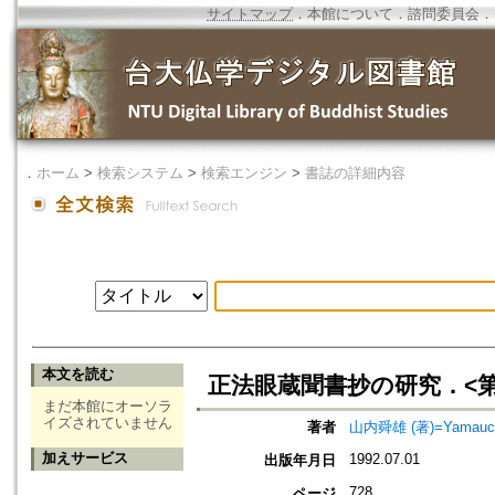
サイトマップ
．
本館について
．
諮問委員会
．
．
ホーム
>
検索システム
>
検索エンジン
>
書誌の詳細内容
本文を読む
正法眼蔵聞書抄の研究．<第
まだ本館にオーソラ
イズされていません
著者
山内舜雄 (著)=Yamauchi,
加えサービス
1992.07.01
出版年月日
728
ページ