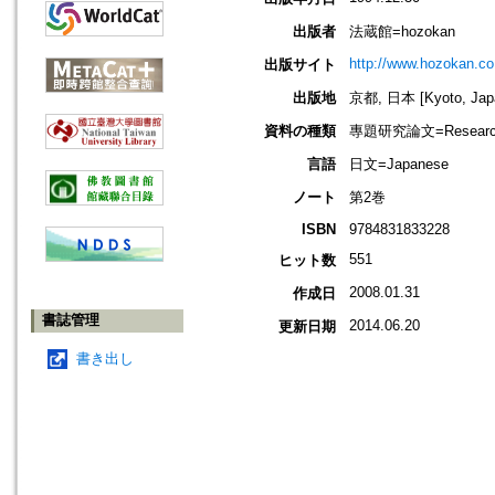
出版者
法蔵館=hozokan
http://www.hozokan.co.
出版サイト
出版地
京都, 日本 [Kyoto, Jap
資料の種類
專題研究論文=Research
言語
日文=Japanese
ノート
第2巻
ISBN
9784831833228
551
ヒット数
2008.01.31
作成日
書誌管理
2014.06.20
更新日期
書き出し