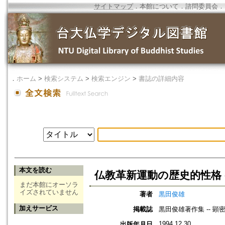
サイトマップ
．
本館について
．
諮問委員会
．
．
ホーム
>
検索システム
>
検索エンジン
>
書誌の詳細内容
本文を読む
仏教革新運動の歴史的性格 
まだ本館にオーソラ
イズされていません
著者
黒田俊雄
加えサービス
掲載誌
黒田俊雄著作集 -- 顕
1994.12.30
出版年月日