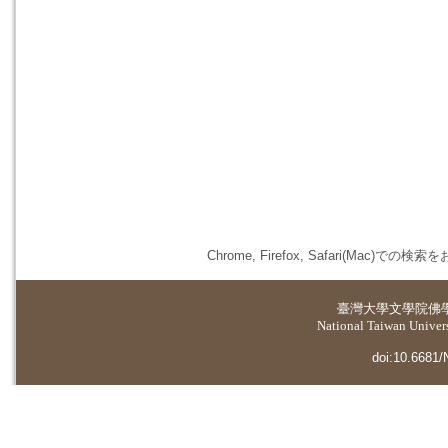
Chrome, Firefox, Safari(
臺灣大學
文學院佛
National Taiwan Universi
doi:10.6681