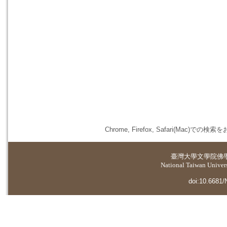
Chrome, Firefox, Safari(
臺灣大學
文學院佛
National Taiwan Universi
doi:10.6681