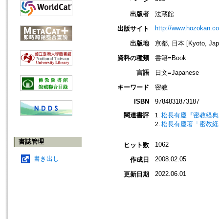
出版者
法蔵館
http://www.hozokan.co
出版サイト
出版地
京都, 日本 [Kyoto, Jap
資料の種類
書籍=Book
言語
日文=Japanese
キーワード
密教
ISBN
9784831873187
関連書評
松長有慶『密教経典
松長有慶著「密教経
書誌管理
1062
ヒット数
書き出し
2008.02.05
作成日
2022.06.01
更新日期