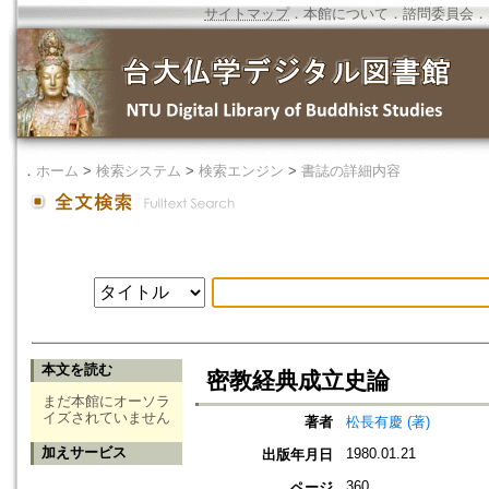
サイトマップ
．
本館について
．
諮問委員会
．
．
ホーム
>
検索システム
>
検索エンジン
>
書誌の詳細内容
本文を読む
密教経典成立史論
まだ本館にオーソラ
イズされていません
著者
松長有慶 (著)
加えサービス
1980.01.21
出版年月日
360
ページ