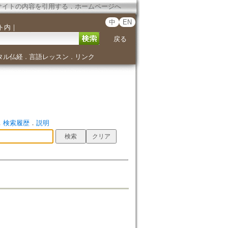
サイトの内容を引用する
．
ホームページへ
中
EN
ト内
｜
戻る
タル仏経
言語レッスン
リンク
．
．
．
検索履歴
．
説明