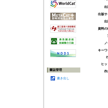
出
出版サ
出
資料の
ノ
キーワ
I
ヒッ
書誌管理
作
書き出し