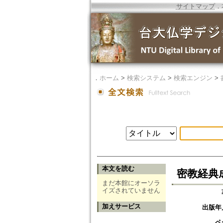
サイトマップ
．
．
ホーム
>
検索システム
>
検索エンジン
>
本文を読む
密教経典
まだ本館にオーソラ
イズされていません
加えサービス
出版年
ペ