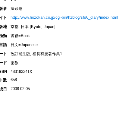
版者
法蔵館
http://www.hozokan.co.jp/cgi-bin/hzblog/sfs6_diary/index.html
イト
版地
京都, 日本 [Kyoto, Japan]
種類
書籍=Book
言語
日文=Japanese
ート
改訂補注版; 松長有慶著作集1
ード
密教
SBN
483183341X
658
ト数
2008.02.05
成日