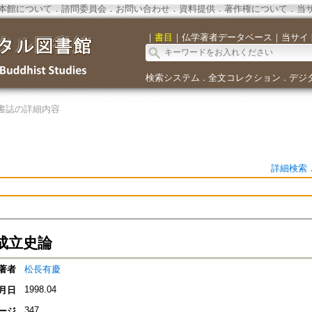
本館について
．
諮問委員会
．
お問い合わせ
．
資料提供
．
著作権について
．
当
｜
書目
｜
仏学著者データベース
｜
当サイ
検索システム
全文コレクション
デジ
．
．
書誌の詳細内容
詳細検索
成立史論
著者
松長有慶
1998.04
月日
347
ージ