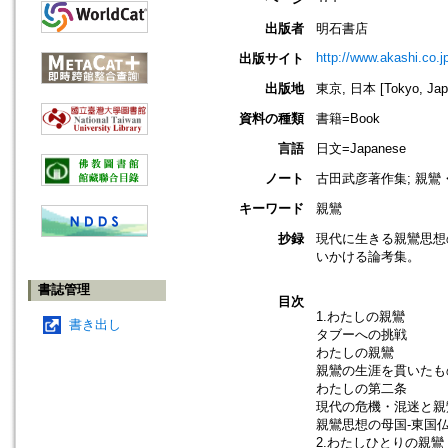
出版者
明石書店
http://www.akashi.co.
出版サイト
出版地
東京, 日本 [Tokyo, Jap
資料の種類
書籍=Book
言語
日文=Japanese
ノート
古田武彦著作集; 親鸞
キーワード
親鸞
抄録
現代に生きる親鸞思想
いかける論考集。
書誌管理
目次
1.わたしの親鸞
書き出し
タブーへの挑戦
わたしの親鸞
親鸞の生涯を貫いたも
わたしの第二条
現代の危機・混迷と親
親鸞思想の母国-東国
2.わたしひとりの親鸞