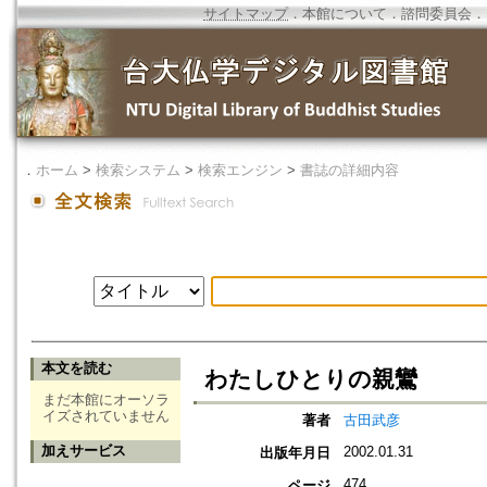
サイトマップ
．
本館について
．
諮問委員会
．
．
ホーム
>
検索システム
>
検索エンジン
>
書誌の詳細内容
本文を読む
わたしひとりの親鸞
まだ本館にオーソラ
イズされていません
著者
古田武彦
加えサービス
2002.01.31
出版年月日
474
ページ