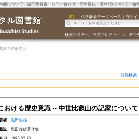
本館について
．
諮問委員会
．
お問い合わせ
．
資料提供
．
著作権について
．
当
｜
書目
｜
仏学著者データベース
｜
当サイ
検索システム
全文コレクション
デジ
．
．
書誌の詳細内容
詳細検索
における歴史意識 -- 中世比叡山の記家について
著者
黒田俊雄
載誌
黒田俊雄著作集
1995.02.28
月日