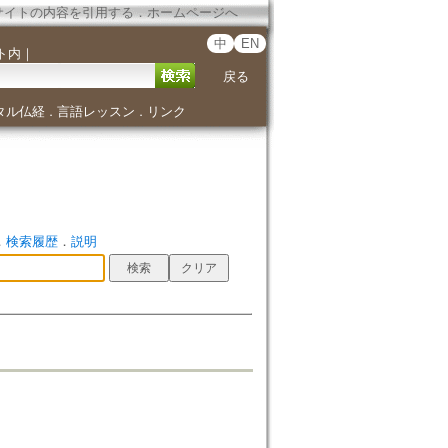
サイトの内容を引用する
．
ホームページへ
中
EN
ト内
｜
戻る
タル仏経
言語レッスン
リンク
．
．
．
検索履歴
．
説明