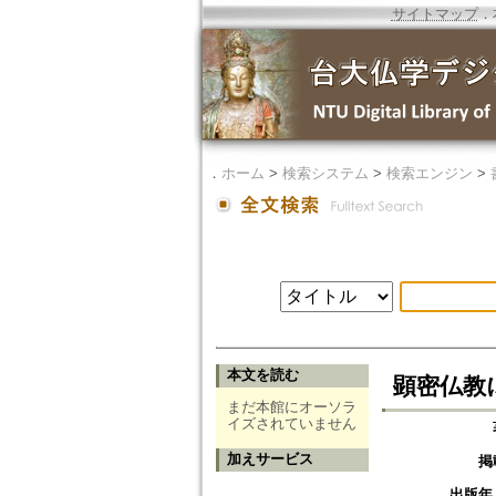
サイトマップ
．
．
ホーム
>
検索システム
>
検索エンジン
>
本文を読む
顕密仏教
まだ本館にオーソラ
イズされていません
加えサービス
掲
出版年