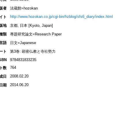
版者
法蔵館=hozokan
http://www.hozokan.co.jp/cgi-bin/hzblog/sfs6_diary/index.html
イト
版地
京都, 日本 [Kyoto, Japan]
種類
專題研究論文=Research Paper
言語
日文=Japanese
ート
第3巻: 顕密仏教と寺社勢力
SBN
9784831833235
764
ト数
2008.02.20
成日
2014.06.20
日期