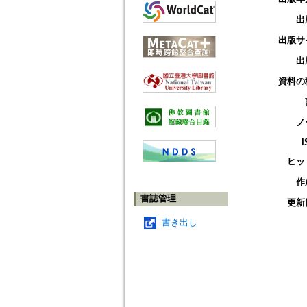
出
出版サ
出
資料の
ノ
I
ヒッ
作
書誌管理
更新
書き出し