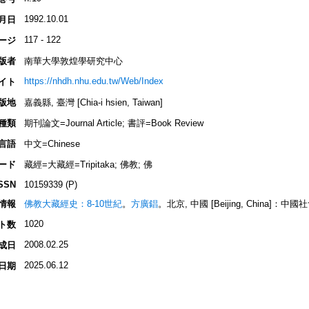
1992.10.01
月日
117 - 122
ージ
版者
南華大學敦煌學研究中心
https://nhdh.nhu.edu.tw/Web/Index
イト
版地
嘉義縣, 臺灣 [Chia-i hsien, Taiwan]
種類
期刊論文=Journal Article; 書評=Book Review
言語
中文=Chinese
ード
藏經=大藏經=Tripitaka; 佛教; 佛
SSN
10159339 (P)
情報
佛教大藏經史：8-10世紀
。
方廣錩
。北京, 中國 [Beijing, China]：中
1020
ト数
2008.02.25
成日
2025.06.12
日期