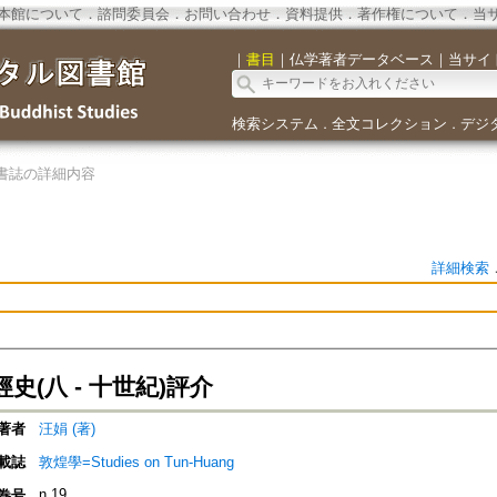
本館について
．
諮問委員会
．
お問い合わせ
．
資料提供
．
著作権について
．
当
｜
書目
｜
仏学著者データベース
｜
当サイ
検索システム
全文コレクション
デジ
．
．
書誌の詳細内容
詳細検索
史(八 - 十世紀)評介
著者
汪娟 (著)
載誌
敦煌學=Studies on Tun-Huang
n.19
巻号