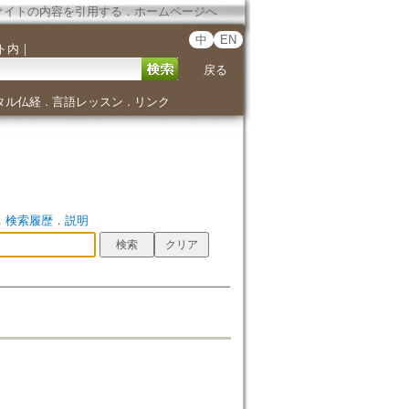
サイトの内容を引用する
．
ホームページへ
中
EN
ト内
｜
戻る
タル仏経
言語レッスン
リンク
．
．
．
検索履歴
．
説明