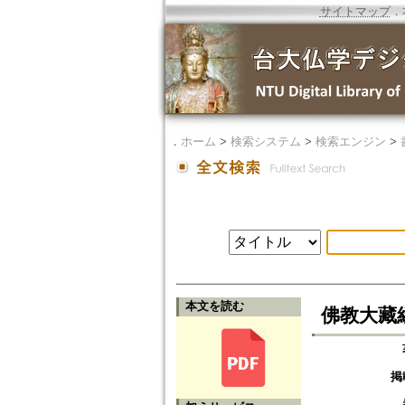
サイトマップ
．
．
ホーム
>
検索システム
>
検索エンジン
>
本文を読む
佛教大藏經
掲