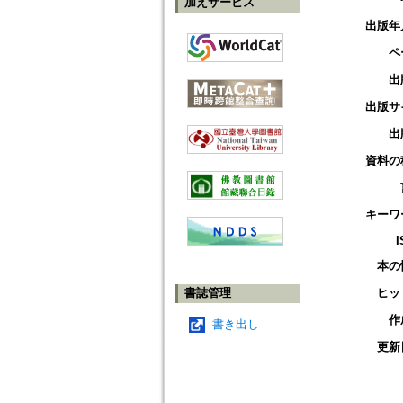
加えサービス
出版年
ペ
出
出版サ
出
資料の
キーワ
I
本の
書誌管理
ヒッ
作
書き出し
更新