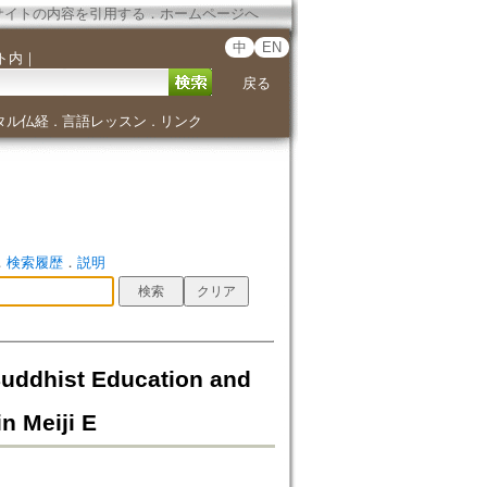
サイトの内容を引用する
．
ホームページへ
中
EN
ト内
｜
戻る
タル仏経
言語レッスン
リンク
．
．
．
検索履歴
．
説明
t Education and
n Meiji E