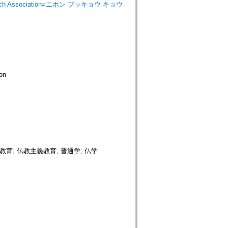
search Association=ニホン ブッキョウ キョウ
on
教育; 仏教主義教育; 普通学; 仏学