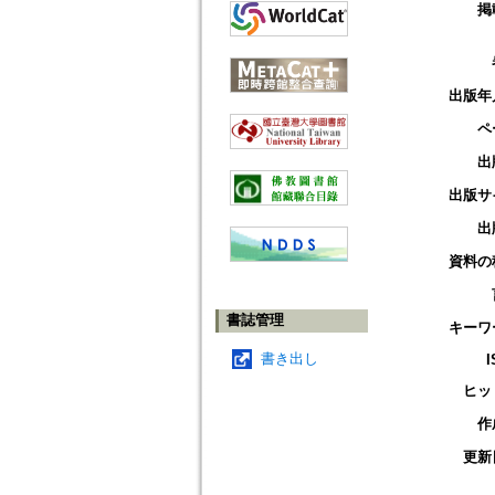
掲
出版年
ペ
出
出版サ
出
資料の
書誌管理
キーワ
書き出し
I
ヒッ
作
更新