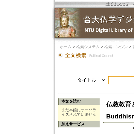
サイトマップ
．
．
ホーム
>
検索システム
>
検索エンジン
>
本文を読む
仏教教育と仏
まだ本館にオーソラ
イズされていません
Buddhism
加えサービス