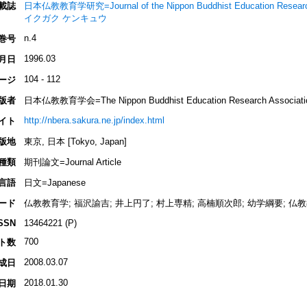
載誌
日本仏教教育学研究=Journal of the Nippon Buddhist Education Re
イクガク ケンキュウ
n.4
巻号
1996.03
月日
104 - 112
ージ
版者
日本仏教教育学会=The Nippon Buddhist Education Research Associati
http://nbera.sakura.ne.jp/index.html
イト
版地
東京, 日本 [Tokyo, Japan]
種類
期刊論文=Journal Article
言語
日文=Japanese
ード
仏教教育学; 福沢諭吉; 井上円了; 村上専精; 高楠順次郎; 幼学綱要; 仏教
SSN
13464221 (P)
700
ト数
2008.03.07
成日
2018.01.30
日期