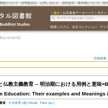
本館について
．
諮問委員会
．
お問い合わせ
．
資料提供
．
著作権について
．
当
｜
書目
｜
仏学著者データベース
｜
当サイ
検索システム
全文コレクション
デジ
．
．
書誌の詳細内容
詳細検索
教主義教育 -- 明治期における用例と意味=Buddhis
 Education: Their examples and Meanings i
著者
久木幸男 (著)=Hisaki, Yukio (au.)