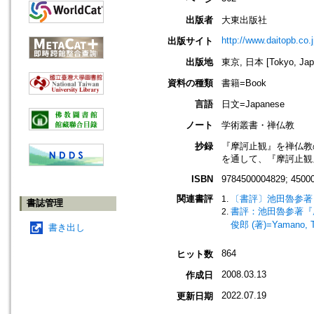
出版者
大東出版社
http://www.daitopb.co.
出版サイト
出版地
東京, 日本 [Tokyo, Jap
資料の種類
書籍=Book
言語
日文=Japanese
ノート
学術叢書・禅仏教
抄録
『摩訶止観』を禅仏教
を通して、『摩訶止観
ISBN
9784500004829; 4500
関連書評
〔書評〕池田魯参著
書誌管理
書評：池田魯参著『摩訶止観研究
俊郎 (著)=Yamano, To
書き出し
864
ヒット数
2008.03.13
作成日
2022.07.19
更新日期