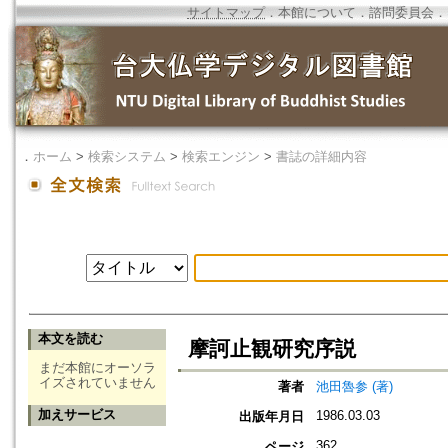
サイトマップ
．
本館について
．
諮問委員会
．
．
ホーム
>
検索システム
>
検索エンジン
>
書誌の詳細内容
本文を読む
摩訶止観研究序説
まだ本館にオーソラ
イズされていません
著者
池田魯参 (著)
加えサービス
1986.03.03
出版年月日
362
ページ