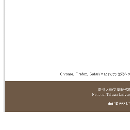
Chrome, Firefox, Safari(
臺灣大學
文學院佛
National Taiwan Universi
doi:10.6681