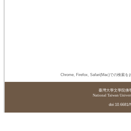
Chrome, Firefox, Safari(
臺灣大學
文學院佛
National Taiwan Universi
doi:10.6681