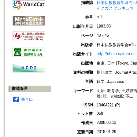
掲載誌
日本仏教教育学研究=Journal
イクガク ケンキュウ
n.1
巻号
1993.03
出版年月日
40 - 45
ページ
出版者
日本仏教教育学会=The Nippo
http://nbera.sakura.ne.
出版サイト
出版地
東京, 日本 [Tokyo, Jap
資料の種類
期刊論文=Journal Artic
言語
日文=Japanese
書誌管理
キーワード
明治; 教育学; 三好愛
養; 唯一の徹底; 不二
書き出し
ISSN
13464221 (P)
868
ヒット数
2008.03.13
作成日
2018.01.29
更新日期