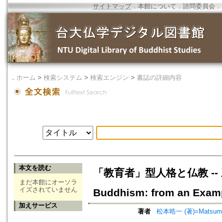
サイトマップ
．
本館について
．
諮問委員会
．
．
ホーム
>
検索システム
>
検索エンジン
>
書誌の詳細内容
本文を読む
「教育者」型人格と仏教 -- 三好愛吉
まだ本館にオーソラ
イズされていません
Buddhism: from an Exam
加えサービス
著者
松本晧一 (著)=Matsumoto