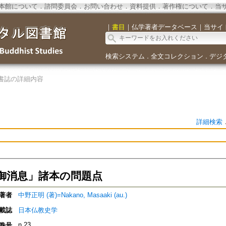
本館について
．
諮問委員会
．
お問い合わせ
．
資料提供
．
著作権について
．
当
｜
書目
｜
仏学著者データベース
｜
当サイ
検索システム
全文コレクション
デジ
．
．
書誌の詳細内容
詳細検索
御消息」諸本の問題点
著者
中野正明 (著)=Nakano, Masaaki (au.)
載誌
日本仏教史学
n.23
巻号