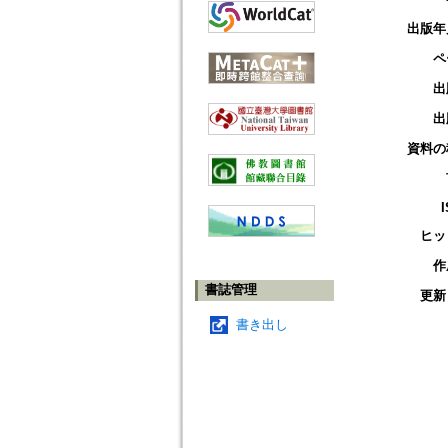
出版年
ペ
出
出
資料の
ヒッ
作
書誌管理
更新
書き出し