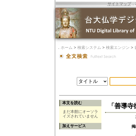
サイトマップ
．
．
ホーム
>
検索システム
>
検索エンジン
>
本文を読む
「善導寺
まだ本館にオーソラ
イズされていません
加えサービス
掲