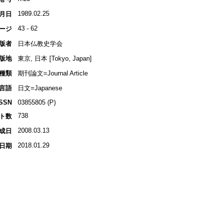
1989.02.25
月日
43 - 62
ージ
版者
日本仏教史学会
版地
東京, 日本 [Tokyo, Japan]
種類
期刊論文=Journal Article
言語
日文=Japanese
ISSN
03855805 (P)
738
ト数
2008.03.13
成日
2018.01.29
日期