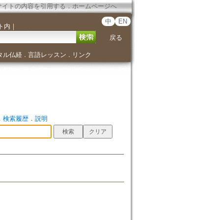
サイトの内容を引用する
．
ホームページへ
中
EN
ト内
｜
戻る
タル仏経
言語レッスン
リンク
．
．
．
検索履歴
．
説明