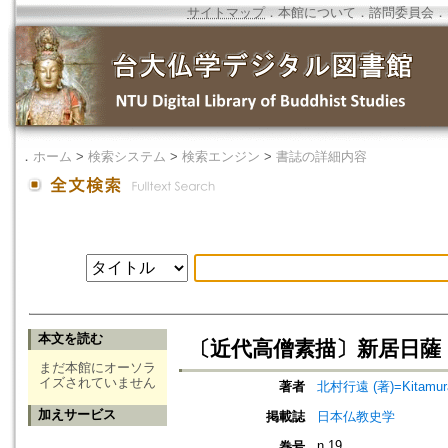
サイトマップ
．
本館について
．
諮問委員会
．
．
ホーム
>
検索システム
>
検索エンジン
>
書誌の詳細内容
本文を読む
〔近代高僧素描〕新居日薩
まだ本館にオーソラ
イズされていません
著者
北村行遠 (著)=Kitamura,
加えサービス
掲載誌
日本仏教史学
n.19
巻号