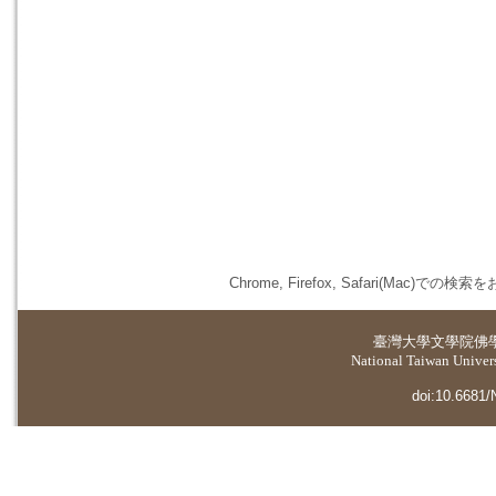
Chrome, Firefox, Safari(
臺灣大學
文學院佛
National Taiwan Universi
doi:10.6681