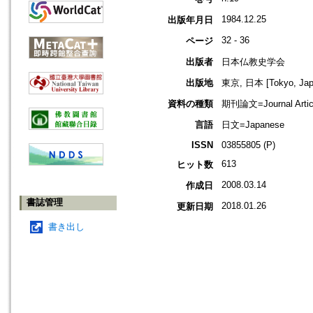
1984.12.25
出版年月日
32 - 36
ページ
出版者
日本仏教史学会
出版地
東京, 日本 [Tokyo, Jap
資料の種類
期刊論文=Journal Artic
言語
日文=Japanese
ISSN
03855805 (P)
613
ヒット数
2008.03.14
作成日
書誌管理
2018.01.26
更新日期
書き出し