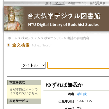
サイトマップ
．
本館について
．
諮問委員会
．
．
ホーム
>
検索システム
>
検索エンジン
>
書誌の詳細内容
本文を読む
ゆずれば無我か
まだ本館にオーソラ
イズされていません
著者
横山紘一
加えサービス
1996.11.27
出版年月日
205
ページ