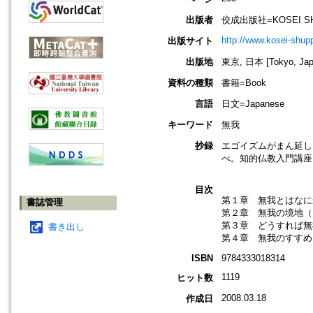
出版者
佼成出版社=KOSEI S
http://www.kosei-shupp
出版サイト
出版地
東京, 日本 [Tokyo, Jap
資料の種類
書籍=Book
言語
日文=Japanese
キーワード
無我
抄録
エゴイズムがまん延し
べ。知的仏教入門講座
目次
第１章 無我とはなに
書誌管理
第２章 無我の境地（
第３章 どうすれば無
書き出し
第４章 無我のすすめ
ISBN
9784333018314
1119
ヒット数
2008.03.18
作成日