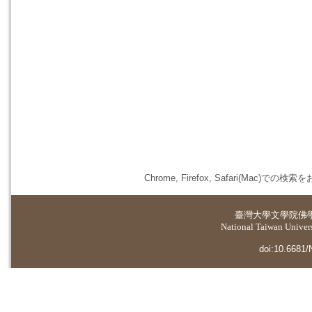
Chrome, Firefox, Safari(
臺灣大學
文學院佛
National Taiwan Universi
doi:10.6681