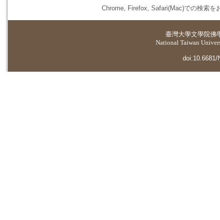
Chrome, Firefox, Safari(
臺灣大學
文學院佛
National Taiwan Universi
doi:10.6681