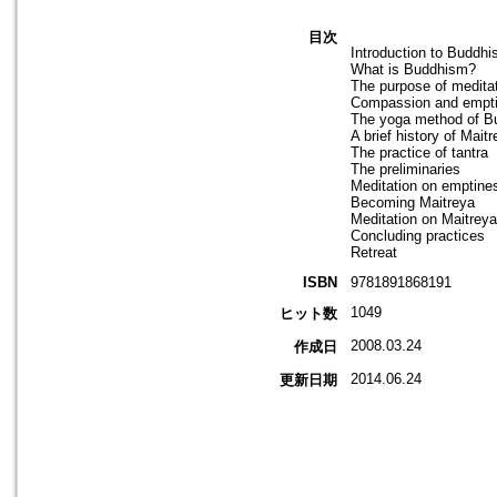
目次
Introduction to Buddh
What is Buddhism?
The purpose of medita
Compassion and empt
The yoga method of B
A brief history of Mai
The practice of tantra
The preliminaries
Meditation on emptine
Becoming Maitreya
Meditation on Maitreya
Concluding practices
Retreat
ISBN
9781891868191
1049
ヒット数
2008.03.24
作成日
2014.06.24
更新日期