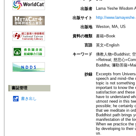
Lama Yeshe Wisdom A
出版者
http://www.lamayeshe
出版サイト
Weston, MA, US
出版地
資料の種類
書籍=Book
言語
英文=English
キーワード
佛教人物=Buddhist; 空
=Retreat; 慈悲心=Compa
Buddha; 彌勒菩薩=Maitr
Excerpts from Universa
抄録
speech and mind--the m
topic is not something 
important to know the 
書誌管理
satisfaction and thes
have to understand what
書き出し
utmost need in this tw
possible; he certainly
that we meditate in ord
Buddhist path brings yo
manifestation of the l
When we practice the y
by developing to their 
us.