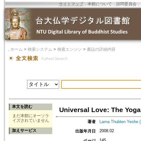
サイトマップ
．
本館について
．
諮問委員会
．
．
ホーム
>
検索システム
>
検索エンジン
>
書誌の詳細内容
本文を読む
Universal Love: The Yog
まだ本館にオーソラ
イズされていません
著者
Lama Thubten Yesh
加えサービス
2008.02
出版年月日
145
ページ