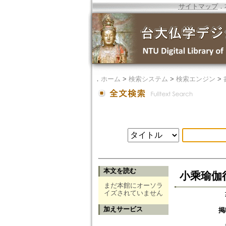
サイトマップ
．
．
ホーム
>
検索システム
>
検索エンジン
>
本文を読む
小乘瑜伽
まだ本館にオーソラ
イズされていません
加えサービス
掲