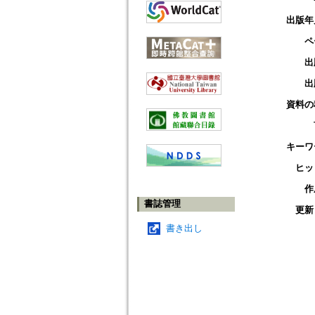
出版年
ペ
出
出
資料の
キーワ
ヒッ
作
書誌管理
更新
書き出し