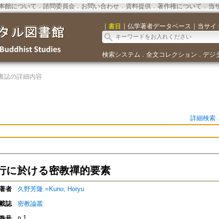
本館について
．
諮問委員会
．
お問い合わせ
．
資料提供
．
著作権について
．
当
｜
書目
｜
仏学著者データベース
｜
当サイ
検索システム
全文コレクション
デジ
．
．
書誌の詳細内容
詳細検索
行に於ける密教禪的要素
著者
久野芳隆 =Kuno, Horyu
載誌
密教論叢
n.1
巻号