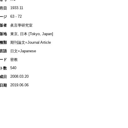
1933.11
月日
63 - 72
ージ
版者
眞言學研究室
版地
東京, 日本 [Tokyo, Japan]
種類
期刊論文=Journal Article
言語
日文=Japanese
ード
密教
540
ト数
2008.03.20
成日
2019.06.06
日期