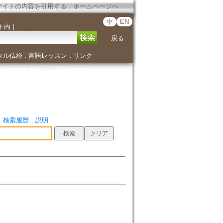
サイトの内容を引用する
．
ホームページへ
中
EN
ト内
｜
戻る
タル仏経
言語レッスン
リンク
．
．
．
検索履歴
．
説明