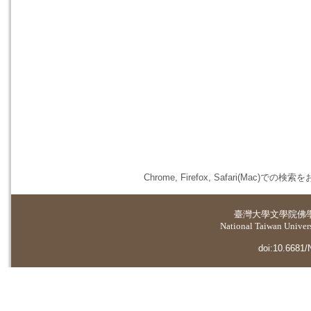
Chrome, Firefox, Safari(
臺灣大學
文學院佛
National Taiwan Universi
doi:10.6681