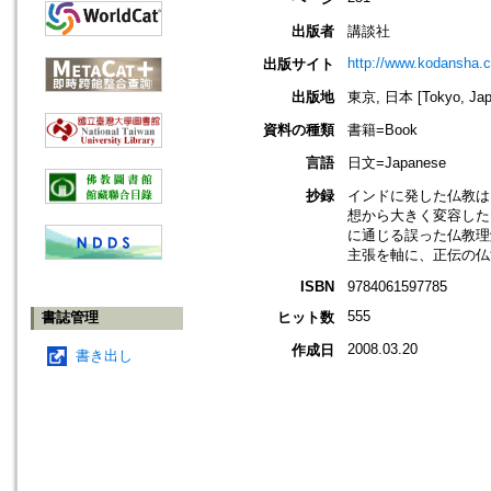
出版者
講談社
http://www.kodansha.c
出版サイト
出版地
東京, 日本 [Tokyo, Jap
資料の種類
書籍=Book
言語
日文=Japanese
抄録
インドに発した仏教は
想から大きく変容した
に通じる誤った仏教理
主張を軸に、正伝の仏
ISBN
9784061597785
555
書誌管理
ヒット数
2008.03.20
作成日
書き出し