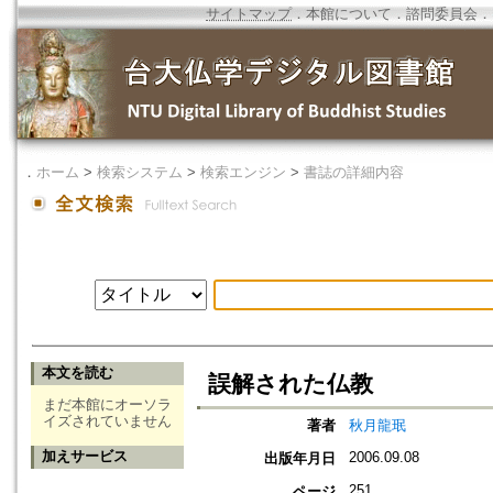
サイトマップ
．
本館について
．
諮問委員会
．
．
ホーム
>
検索システム
>
検索エンジン
>
書誌の詳細内容
本文を読む
誤解された仏教
まだ本館にオーソラ
イズされていません
著者
秋月龍珉
加えサービス
2006.09.08
出版年月日
251
ページ