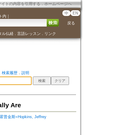
サイトの内容を引用する
．
ホームページへ
中
EN
ト内
｜
戻る
タル仏経
言語レッスン
リンク
．
．
．
検索履歴
．
説明
ly Are
普金斯=Hopkins, Jeffrey