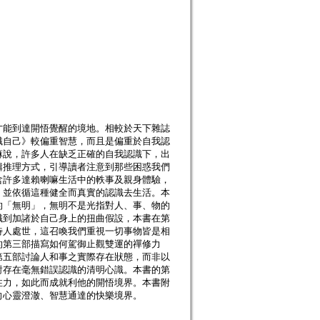
才能到達開悟覺醒的境地。相較於天下雜誌
識自己》較偏重智慧，而且是偏重於自我認
嘛說，許多人在缺乏正確的自我認識下，出
輯推理方式，引導讀者注意到那些困惑我們
含許多達賴喇嘛生活中的軼事及親身體驗，
，並依循這種健全而真實的認識去生活。本
的「無明」，無明不是光指對人、事、物的
識到加諸於自己身上的扭曲假設，本書在第
待人處世，這召喚我們重視一切事物皆是相
的第三部描寫如何駕御止觀雙運的禪修力
第五部討論人和事之實際存在狀態，而非以
對存在毫無錯誤認識的清明心識。本書的第
注力，如此而成就利他的開悟境界。本書附
向心靈澄澈、智慧通達的快樂境界。