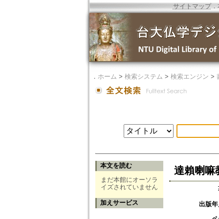
サイトマップ
．
．
ホーム
>
検索システム
>
検索エンジン
>
本文を読む
達賴喇嘛教你認
まだ本館にオーソラ
イズされていません
加えサービス
出版年
ペ