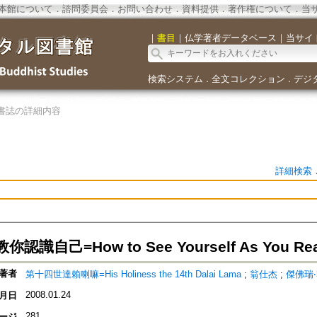
本館について
．
諮問委員会
．
お問い合わせ
．
資料提供
．
著作権について
．
当
｜
書目
｜
仏学著者データベース
｜
当サイ
検索システム
全文コレクション
デジ
．
．
書誌の詳細内容
詳細検索
識自己=How to See Yourself As You Real
著者
第十四世達賴喇嘛=His Holiness the 14th Dalai Lama
;
翁仕杰
;
傑佛瑞‧霍
2008.01.24
月日
281
ージ