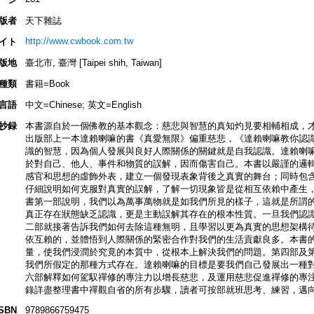
版者
天下雜誌
http://www.cwbook.com.tw
イト
版地
臺北市, 臺灣 [Taipei shih, Taiwan]
種類
書籍=Book
言語
中文=Chinese; 英文=English
抄録
本書源自於一個佛教的基本觀念：慈悲與智慧的真知灼見要相輔相成，
出版部上一本達賴喇嘛的書《真愛無限》偏重慈悲，《達賴喇嘛教你認
識的智慧，因為個人發展與良好人際關係的關鍵就是自我認識。達賴喇
於對自己、他人、事件和物質的誤解，因而傷害自己。本書以嚴謹的邏
感官和思想的虛飾外表，建立一個發現表象背後之真實的舞台；同時包
仔細說明如何克服對真實的誤解，了解一切現象皆是從相互依賴中產生
書第一部說明，我們以為萬事萬物就是如我們所見的樣子，這就是所謂
真正存在狀態缺乏認識，更是主動誤解其存在的根本性質。一旦我們認
二部就接著告訴我們如何去除這種無明，且學習以更為真實的思想架構
依互賴的，並體悟到人際關係的緊密合作對我們的生活貢獻良多。本書
量，使我們浸潤於究竟的本質中，從根本上解決我們的問題。第四部及
我們所假定的那種方式存在。達賴喇嘛的目標是要我們自己發展出一種
六部解釋如何駕馭禪修的專注力以增長慈悲，及運用慈悲促進禪修的專
錄詳盡整理書中禪觀自省的所有步驟，讀者可按部就班思考、練習，邁
ISBN
9789866759475