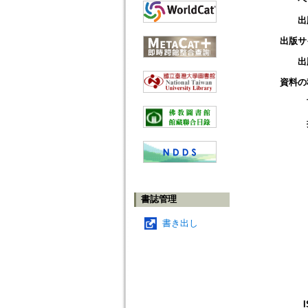
出
出版サ
出
資料の
書誌管理
書き出し