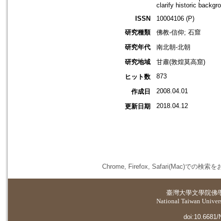
clarify historic backgr
ISSN
10004106 (P)
研究種類
佛教-信仰; 石窟
研究年代
南北朝-北朝
研究地域
甘肅(敦煌莫高窟)
873
ヒット数
2008.04.01
作成日
2018.04.12
更新日期
Chrome, Firefox, Safari(
臺灣大學
文學院佛
National Taiwan Universi
doi:10.6681