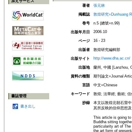
加えサービス
著者
張元林
掲載誌
敦煌研究=Dunhuang Re
巻号
n.5 (總號=n.99)
2006.10
出版年月日
16 - 23
ページ
出版者
敦煌研究編輯部
http://www.dha.ac.cn/
出版サイト
出版地
蘭州, 中國 [Lanzhou, C
資料の種類
期刊論文=Journal Artic
言語
中文=Chinese
キーワード
敦煌; 法華經; 藝術; 
書誌管理
抄録
本文以敦煌北朝石窟中
書き出し
其所反映的信仰思想及
This article is going t
Buddha sitting togethe
particularity art of T
the art form of present