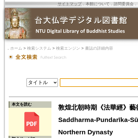
サイトマップ
．
本館について
．
諮問委員会
．
．
ホーム
>
検索システム
>
検索エンジン
>
書誌の詳細内容
本文を読む
敦煌北朝時期《法華經》藝術及信仰考察
Saddharma-Pundarīka-Sūt
Northern Dynasty