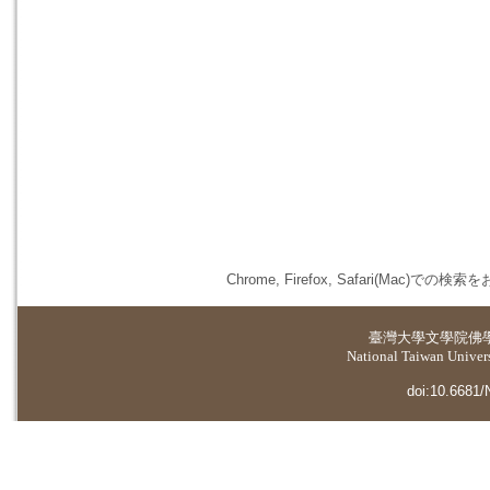
Chrome, Firefox, Safari(
臺灣大學
文學院佛
National Taiwan Universi
doi:10.6681