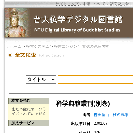
サイトマップ
．
本館について
．
諮問委員会
．
．
ホーム
>
検索システム
>
検索エンジン
>
書誌の詳細内容
本文を読む
禅学典籍叢刊(別巻)
まだ本館にオーソラ
イズされていません
著者
柳田聖山
;
椎名宏雄
加えサービス
2001.07
出版年月日
476
ページ