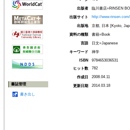
出版者
臨川書店=RINSEN B
http://www.rinsen.com
出版サイト
出版地
京都, 日本 [Kyoto, Jap
資料の種類
書籍=Book
言語
日文=Japanese
キーワード
禅学
ISBN
9784653036531
782
ヒット数
2008.04.11
作成日
書誌管理
2014.03.18
更新日期
書き出し