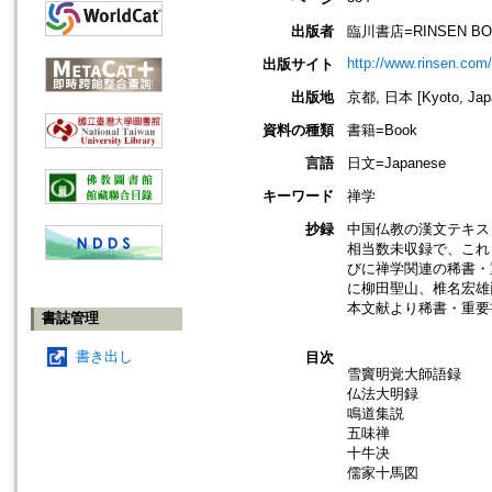
出版者
臨川書店=RINSEN B
http://www.rinsen.com
出版サイト
出版地
京都, 日本 [Kyoto, Jap
資料の種類
書籍=Book
言語
日文=Japanese
キーワード
禅学
抄録
中国仏教の漢文テキス
相当数未収録で、これ
びに禅学関連の稀書・
に柳田聖山、椎名宏雄
本文献より稀書・重要
書誌管理
書き出し
目次
雪竇明覚大師語録
仏法大明録
鳴道集説
五味禅
十牛决
儒家十馬図