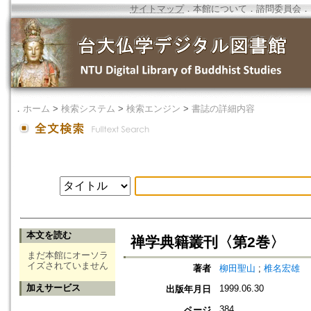
サイトマップ
．
本館について
．
諮問委員会
．
．
ホーム
>
検索システム
>
検索エンジン
>
書誌の詳細内容
本文を読む
禅学典籍叢刊〈第2巻〉
まだ本館にオーソラ
イズされていません
著者
柳田聖山
;
椎名宏雄
加えサービス
1999.06.30
出版年月日
384
ページ