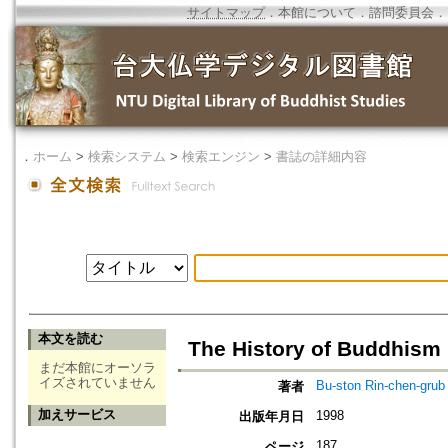
サイトマップ
．
本館について
．
諮問委員会
．
．
ホーム
>
検索システム
>
検索エンジン
>
書誌の詳細内容
本文を読む
The History of Buddhism i
まだ本館にオーソラ
イズされていません
Bu-ston Rin-chen-grub
著者
加えサービス
1998
出版年月日
187
ページ