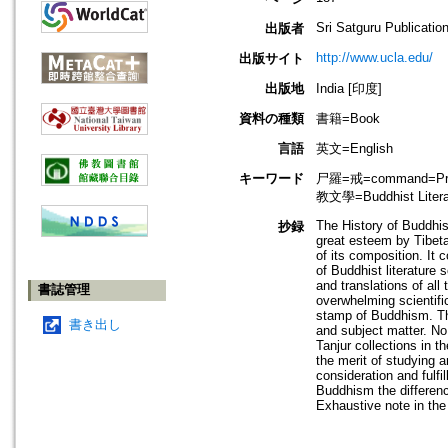
Sri Satguru Publicatio
出版者
http://www.ucla.edu/
出版サイト
出版地
India [印度]
資料の種類
書籍=Book
言語
英文=English
キーワード
尸羅=戒=command=Prece
教文學=Buddhist Lite
The History of Buddhis
抄録
great esteem by Tibeta
of its composition. It 
of Buddhist literature 
and translations of all 
書誌管理
overwhelming scientific
stamp of Buddhism. The
書き出し
and subject matter. No
Tanjur collections in t
the merit of studying a
consideration and fulfi
Buddhism the differenc
Exhaustive note in the 