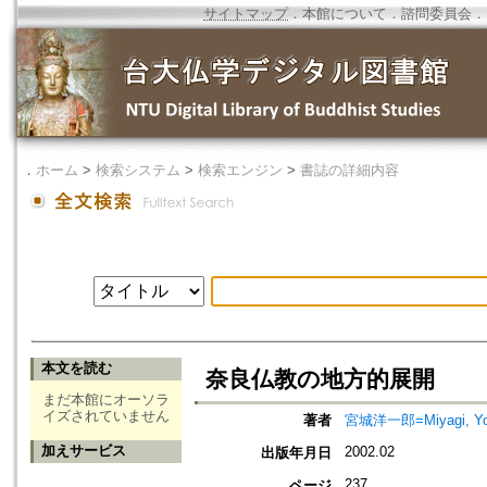
サイトマップ
．
本館について
．
諮問委員会
．
．
ホーム
>
検索システム
>
検索エンジン
>
書誌の詳細内容
本文を読む
奈良仏教の地方的展開
まだ本館にオーソラ
イズされていません
著者
宮城洋一郎=Miyagi, Yoi
加えサービス
2002.02
出版年月日
237
ページ