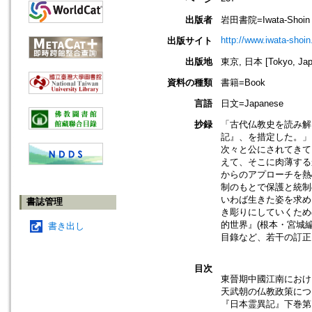
出版者
岩田書院=Iwata-Shoin
http://www.iwata-shoin.
出版サイト
出版地
東京, 日本 [Tokyo, Jap
資料の種類
書籍=Book
言語
日文=Japanese
抄録
「古代仏教史を読み解
記』、を措定した。」
次々と公にされてきて
えて、そこに肉薄する
からのアプローチを熱
制のもとで保護と統制
いわば生きた姿を求め
書誌管理
き彫りにしていくため
的世界』(根本・宮城
書き出し
目錄など、若干の訂正
目次
東晉期中國江南における
天武朝の仏教政策につ
『日本霊異記』下巻第