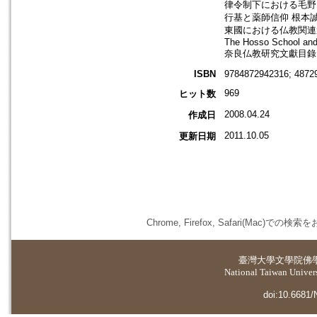
律令制下における毛野氏
行基と薬師信仰 根本
東國における仏教関連
The Hosso School and
奈良仏教研究文獻目錄
ISBN
9784872942316; 4872
969
ヒット数
2008.04.24
作成日
2011.10.05
更新日期
Chrome, Firefox, Safari(
臺灣大學
文學院佛
National Taiwan Universi
doi:10.6681