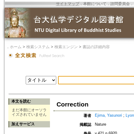
サイトマップ
．
本館について
．
諮問委員会
．
．
ホーム
>
検索システム
>
検索エンジン
>
書誌の詳細内容
本文を読む
Correction
まだ本館にオーソラ
イズされていません
Ejima, Yasunori
;
Lyon
著者
加えサービス
Nature
掲載誌
v.421 n.6920
巻号