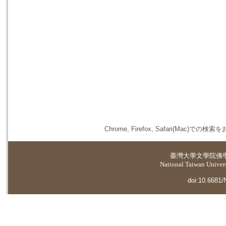
Chrome, Firefox, Safari(
臺灣大學
文學院佛
National Taiwan Universi
doi:10.6681