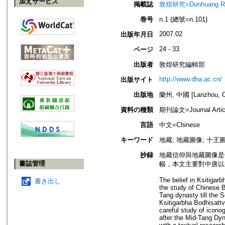
加えサービス
掲載誌
敦煌研究=Dunhuang Re
巻号
n.1 (總號=n.101)
2007.02
出版年月日
24 - 33
ページ
出版者
敦煌研究編輯部
http://www.dha.ac.cn/
出版サイト
出版地
蘭州, 中國 [Lanzhou, C
資料の種類
期刊論文=Journal Artic
言語
中文=Chinese
キーワード
地藏; 地藏圖像; 十王
抄録
地藏信仰與地藏圖像是
書誌管理
幅，本文主要對中唐以
The belief in Ksitigar
書き出し
the study of Chinese Bu
Tang dynasty till the
Ksitigarbha Bodhisattva
careful study of icono
after the Mid-Tang Dyn