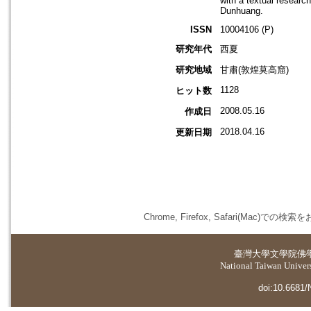
with a textual research
Dunhuang.
ISSN
10004106 (P)
研究年代
西夏
研究地域
甘肅(敦煌莫高窟)
1128
ヒット数
2008.05.16
作成日
2018.04.16
更新日期
Chrome, Firefox, Safari(
臺灣大學
文學院佛
National Taiwan Universi
doi:10.6681