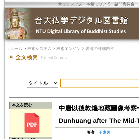
サイトマップ
．
本館について
．
諮問委員会
．
．
ホーム
>
検索システム
>
検索エンジン
>
書誌の詳細内容
本文を読む
中唐以後敦煌地藏圖像考察=Iconogr
Dunhuang after The Mid-
著者
王惠民