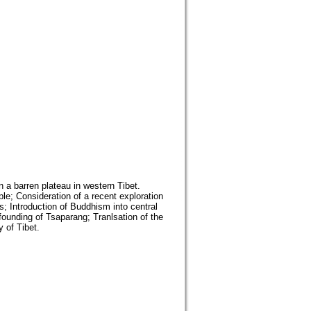
n a barren plateau in western Tibet.
le; Consideration of a recent exploration
; Introduction of Buddhism into central
 founding of Tsaparang; Tranlsation of the
 of Tibet.