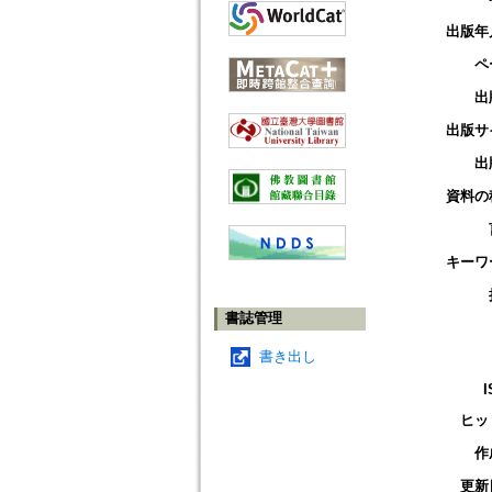
出版年
ペ
出
出版サ
出
資料の
キーワ
書誌管理
書き出し
I
ヒッ
作
更新