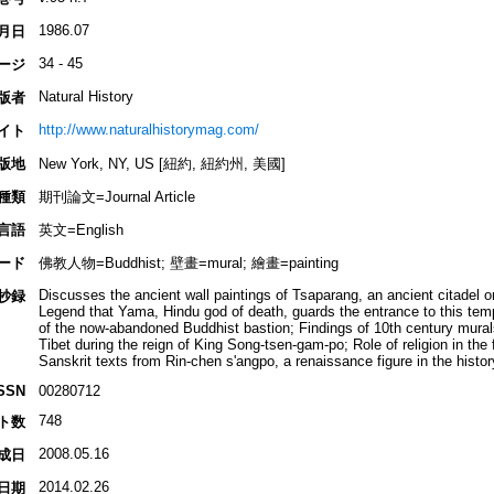
1986.07
月日
34 - 45
ージ
Natural History
版者
http://www.naturalhistorymag.com/
イト
版地
New York, NY, US [紐約, 紐約州, 美國]
種類
期刊論文=Journal Article
言語
英文=English
ード
佛教人物=Buddhist; 壁畫=mural; 繪畫=painting
Discusses the ancient wall paintings of Tsaparang, an ancient citadel o
抄録
Legend that Yama, Hindu god of death, guards the entrance to this temp
of the now-abandoned Buddhist bastion; Findings of 10th century murals
Tibet during the reign of King Song-tsen-gam-po; Role of religion in the
Sanskrit texts from Rin-chen s'angpo, a renaissance figure in the history
SSN
00280712
748
ト数
2008.05.16
成日
2014.02.26
日期