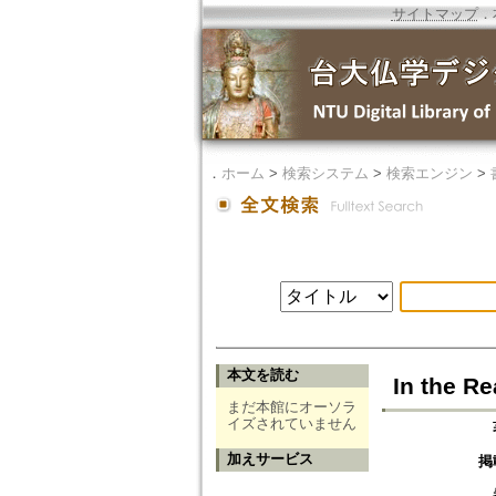
サイトマップ
．
．
ホーム
>
検索システム
>
検索エンジン
>
本文を読む
In the R
まだ本館にオーソラ
イズされていません
加えサービス
掲