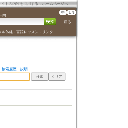
サイトの内容を引用する
．
ホームページへ
中
EN
ト内
｜
戻る
タル仏経
言語レッスン
リンク
．
．
．
検索履歴
．
説明