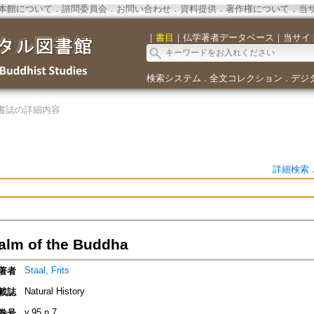
本館について
．
諮問委員会
．
お問い合わせ
．
資料提供
．
著作権について
．
当
｜
書目
｜
仏学著者データベース
｜
当サイ
検索システム
全文コレクション
デジ
．
．
書誌の詳細内容
詳細検索
ealm of the Buddha
Staal, Frits
著者
Natural History
載誌
v.95 n.7
巻号