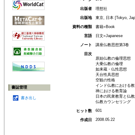
出版者
理想社
出版地
東京, 日本 [Tokyo, Jap
資料の種類
書籍=Book
言語
日文=Japanese
ノート
講座仏教思想第3卷
目次
原始仏教の倫理思想
大乗仏教の倫理
如来蔵・仏性思想
天台性具思想
空観の性格
インド仏教における教
書誌管理
禅における教育論
日本の民衆教育と仏教
書き出し
仏教カウンセリング
601
ヒット数
2008.05.22
作成日