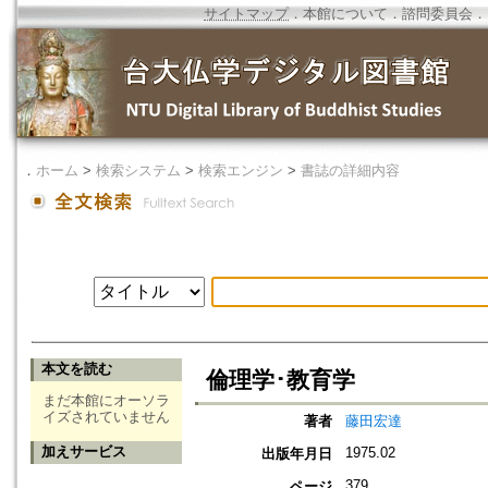
サイトマップ
．
本館について
．
諮問委員会
．
．
ホーム
>
検索システム
>
検索エンジン
>
書誌の詳細内容
本文を読む
倫理学･教育学
まだ本館にオーソラ
イズされていません
著者
藤田宏達
加えサービス
1975.02
出版年月日
379
ページ