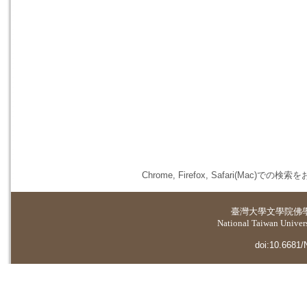
Chrome, Firefox, Safari(
臺灣大學
文學院佛
National Taiwan Universi
doi:10.6681