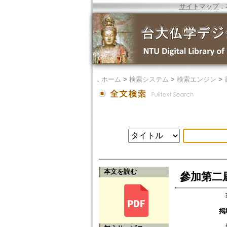
サイトマップ
．
．
ホーム
>
検索システム
>
検索エンジン
>
本文を読む
參加第二
掲