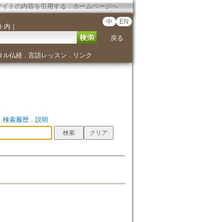
サイトの内容を引用する
．
ホームページへ
中
EN
ト内
｜
戻る
タル仏経
言語レッスン
リンク
．
．
．
検索履歴
．
説明