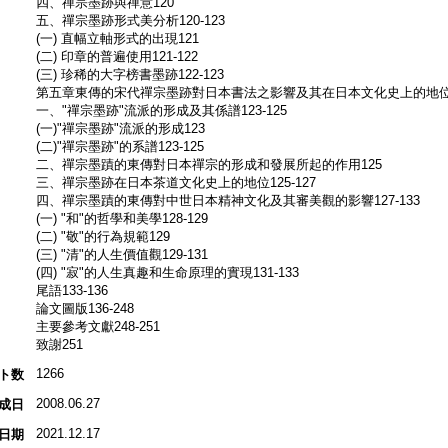
四、禪宗墨跡與禪意120
五、禪宗墨跡形式美分析120-123
(一) 直幅立軸形式的出現121
(二) 印章的普遍使用121-122
(三) 珍稀的大字榜書墨跡122-123
第五章東傳的宋代禪宗墨跡對日本書法之影響及其在日本文化史上的地位12
一、"禪宗墨跡"流派的形成及其係譜123-125
(一)"禪宗墨跡"流派的形成123
(二)"禪宗墨跡"的系譜123-125
二、禪宗墨蹟的東傳對日本禪宗的形成和發展所起的作用125
三、禪宗墨跡在日本茶道文化史上的地位125-127
四、禪宗墨蹟的東傳對中世日本精神文化及其審美觀的影響127-133
(一) "和"的哲學和美學128-129
(二) "敬"的行為規範129
(三) "清"的人生價值觀129-131
(四) "寂"的人生真趣和生命原理的實現131-133
尾語133-136
論文圖版136-248
主要參考文獻248-251
致謝251
1266
ト数
2008.06.27
成日
2021.12.17
日期