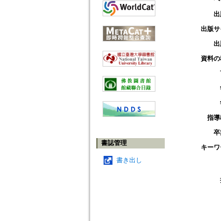
出
出版サ
出
資料の
指導
卒
書誌管理
キーワ
書き出し