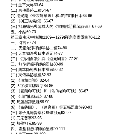
(一) 生平大略63-64
(二) 東傳墨跡二種64-67
(1) 德光題《朱衣達磨圖》和禪宗東漸日本64-66
(2) 《與正瑛偈頌》66-67
(三) 拙庵德光與范成大的《書贈佛照禪師詩碑》67-69
五、小結69-70
第三章南宋中晚期(1189—1279)禪宗高僧墨跡70-112
一、引言70-74
二、天童如淨禪師墨跡二種74-80
(一) 天童如淨與日本道元74-77
(二) 《頂相自讚》與《道元嗣書》77-80
三、無準師範禪師的墨跡80-99
(一) 無準師範與日本禪宗80-82
(二) 東傳墨跡數種82-93
(1) 《頂相自讚》82-84
(2) 大字榜書牌匾字84-86
(3) 《圓爾印可狀》和《能侍者印可狀》86-87
(4) 《山門勸緣疏》87-88
(5) 尺牘墨跡數種88-90
(6) 《布袋圖》、《達磨圖》等五幅題畫詩90-93
(三) 弟子兀庵普寧和無學祖元93-99
(1) 兀庵普寧93-95
(2) 無學祖元95-99
四、虛堂智愚禪師的墨跡99-111