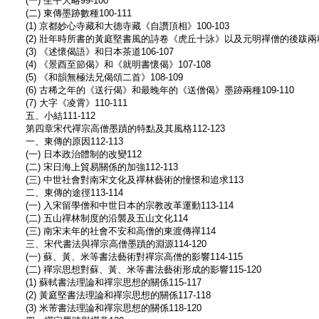
(一) 生平大略99-100
(二) 東傳墨跡數種100-111
(1) 京都妙心寺藏和大德寺藏《自讚頂相》100-103
(2) 壯年時所書的黃庭堅書風的詩卷《虎丘十詠》以及元明禪僧的後跋兩種10
(3) 《述懷偈語》和日本茶道106-107
(4) 《景酉至節偈》和《就明書懷偈》107-108
(5) 《和韻無極法兄偈頌二首》108-109
(6) 古稀之年的《送行偈》和最晚年的《送僧偈》墨跡兩種109-110
(7) 大字《凌霄》110-111
五、小結111-112
第四章宋代禪宗高僧墨蹟的特點及其風格112-123
一、東傳的原因112-113
(一) 日本政治體制的改變112
(二) 宋日海上貿易關係的加強112-113
(三) 中世社會對南宋文化及禪林藝術的憧憬和追求113
二、東傳的途徑113-114
(一) 入宋留學僧和中世日本的宗教改革運動113-114
(二) 五山禪林制度的沿襲及五山文化114
(三) 南宋末年的社會不安和高僧的東渡傳禪114
三、宋代書法與禪宗高僧墨蹟的淵源114-120
(一) 蘇、黃、米等書法藝術對禪宗高僧的影響114-115
(二) 禪宗思想對蘇、黃、米等書法藝術形成的影響115-120
(1) 蘇軾書法理論和禪宗思想的關係115-117
(2) 黃庭堅書法理論和禪宗思想的關係117-118
(3) 米芾書法理論和禪宗思想的關係118-120