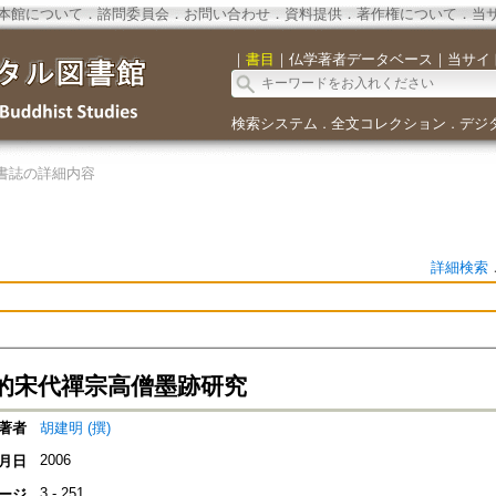
本館について
．
諮問委員会
．
お問い合わせ
．
資料提供
．
著作権について
．
当
｜
書目
｜
仏学著者データベース
｜
当サイ
検索システム
全文コレクション
デジ
．
．
書誌の詳細内容
詳細検索
的宋代禪宗高僧墨跡研究
著者
胡建明 (撰)
2006
月日
3 - 251
ージ