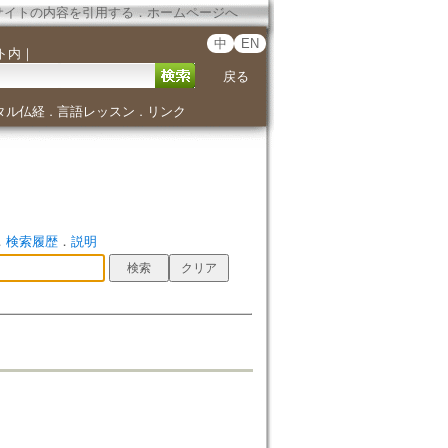
サイトの内容を引用する
．
ホームページへ
中
EN
ト内
｜
戻る
タル仏経
言語レッスン
リンク
．
．
．
検索履歴
．
説明