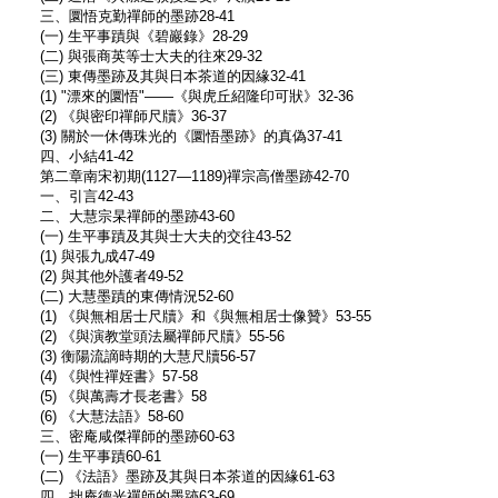
三、圜悟克勤禪師的墨跡28-41
(一) 生平事蹟與《碧巖錄》28-29
(二) 與張商英等士大夫的往來29-32
(三) 東傳墨跡及其與日本茶道的因緣32-41
(1) "漂來的圜悟"——《與虎丘紹隆印可狀》32-36
(2) 《與密印禪師尺牘》36-37
(3) 關於一休傳珠光的《圜悟墨跡》的真偽37-41
四、小結41-42
第二章南宋初期(1127—1189)禪宗高僧墨跡42-70
一、引言42-43
二、大慧宗杲禪師的墨跡43-60
(一) 生平事蹟及其與士大夫的交往43-52
(1) 與張九成47-49
(2) 與其他外護者49-52
(二) 大慧墨蹟的東傳情況52-60
(1) 《與無相居士尺牘》和《與無相居士像贊》53-55
(2) 《與演教堂頭法屬禪師尺牘》55-56
(3) 衡陽流謫時期的大慧尺牘56-57
(4) 《與性禪姪書》57-58
(5) 《與萬壽才長老書》58
(6) 《大慧法語》58-60
三、密庵咸傑禪師的墨跡60-63
(一) 生平事蹟60-61
(二) 《法語》墨跡及其與日本茶道的因緣61-63
四、拙庵德光禪師的墨跡63-69