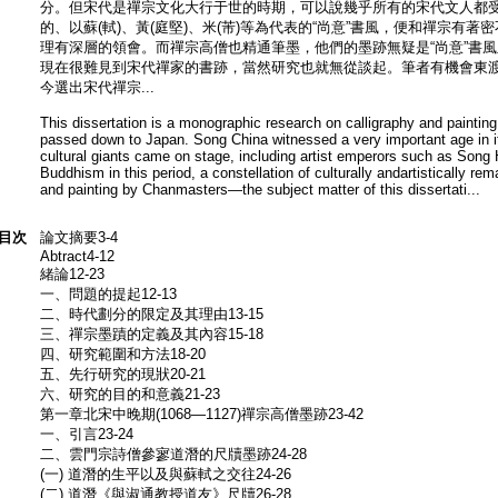
分。但宋代是禪宗文化大行于世的時期，可以說幾乎所有的宋代文人都
的、以蘇(軾)、黃(庭堅)、米(芾)等為代表的“尚意”書風，便和禪宗有
理有深層的領會。而禪宗高僧也精通筆墨，他們的墨跡無疑是“尚意”書
現在很難見到宋代禪家的書跡，當然研究也就無從談起。筆者有機會東
今選出宋代禪宗...
This dissertation is a monographic research on calligraphy and paint
passed down to Japan. Song China witnessed a very important age in it
cultural giants came on stage, including artist emperors such as So
Buddhism in this period, a constellation of culturally andartistically r
and painting by Chanmasters—the subject matter of this dissertati...
目次
論文摘要3-4
Abtract4-12
緒論12-23
一、問題的提起12-13
二、時代劃分的限定及其理由13-15
三、禪宗墨蹟的定義及其內容15-18
四、研究範圍和方法18-20
五、先行研究的現狀20-21
六、研究的目的和意義21-23
第一章北宋中晚期(1068—112​​7)禪宗高僧墨跡23-42
一、引言23-24
二、雲門宗詩僧參寥道潛的尺牘墨跡24-28
(一) 道潛的生平以及與蘇軾之交往24-26
(二) 道潛《與淑通教授道友》尺牘26-28