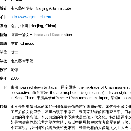
版者
南京藝術學院=Nanjing Arts Institute
http://www.njarti.edu.cn/
イト
版地
南京, 中國 [Nanjing, China]
種類
博碩士論文=Thesis and Dissertation
言語
中文=Chinese
学位
博士
学校
南京藝術學院
教官
黃惇
2006
業年
ード
東傳=passed down to Japan; 禪宗墨跡=the ink-trace of Chan masters;
perspective; 尚意書法=the ato-msphere （significance）-driven st
in Song China; 東渡高僧=Chinese Chan masters in Japan; 茶道=Japan
抄録
本文是對東傳日本的宋代中國禪宗高僧墨跡的專題研究。宋代是中國文
了眾多的文化巨子，甚至出現了宋徽宗、宋高宗那樣的藝術家皇帝。而
成就的禪宗高僧。本文所論的禪宗墨跡就是整個宋代文化、特別是禪宗
朝是把儒家作為治世之學的主體，所以中國思想史家在考察歷史的時候
不甚重視。以中國宋代書法藝術史來言，登臺亮相的大多是文人士大夫