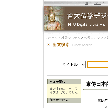
サイトマップ
．
．
ホーム
>
検索システム
>
検索エンジン
>
本文を読む
東傳日本
まだ本館にオーソラ
イズされていません
加えサービス
出版年
ペ