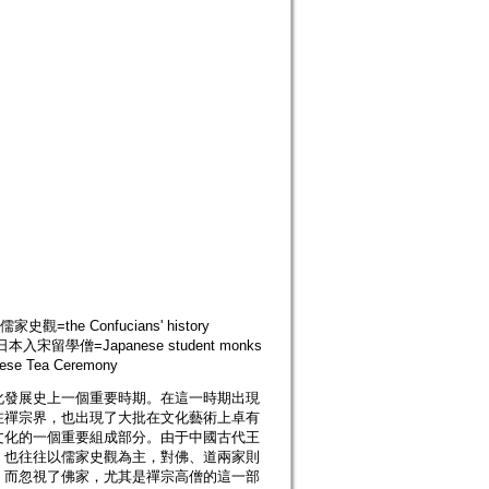
 儒家史觀=the Confucians' history
yle; 日本入宋留學僧=Japanese student monks
ese Tea Ceremony
化發展史上一個重要時期。在這一時期出現
在禪宗界，也出現了大批在文化藝術上卓有
文化的一個重要組成部分。由于中國古代王
。也往往以儒家史觀為主，對佛、道兩家則
，而忽視了佛家，尤其是禪宗高僧的這一部